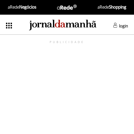
aRede
Negócios
aRede
Shopping
login
PUBLICIDADE