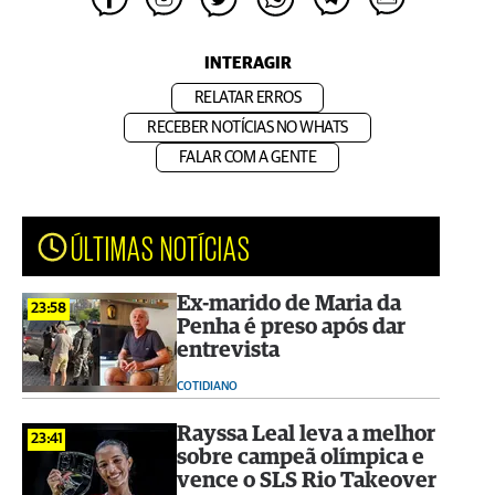
INTERAGIR
RELATAR ERROS
RECEBER NOTÍCIAS NO WHATS
FALAR COM A GENTE
ÚLTIMAS NOTÍCIAS
Ex-marido de Maria da
23:58
Penha é preso após dar
entrevista
COTIDIANO
Rayssa Leal leva a melhor
23:41
sobre campeã olímpica e
vence o SLS Rio Takeover