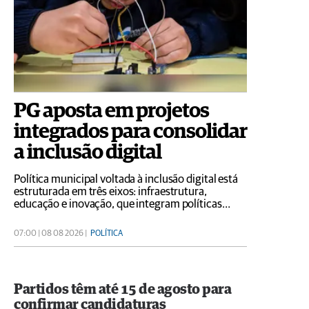
PG aposta em projetos
integrados para consolidar
a inclusão digital
Política municipal voltada à inclusão digital está
estruturada em três eixos: infraestrutura,
educação e inovação, que integram políticas
públicas para ampliar o acesso às tecnologias
digitais e promover cidadania da infância à
07:00 | 08 08 2026 |
POLÍTICA
terceira idade
Partidos têm até 15 de agosto para
confirmar candidaturas