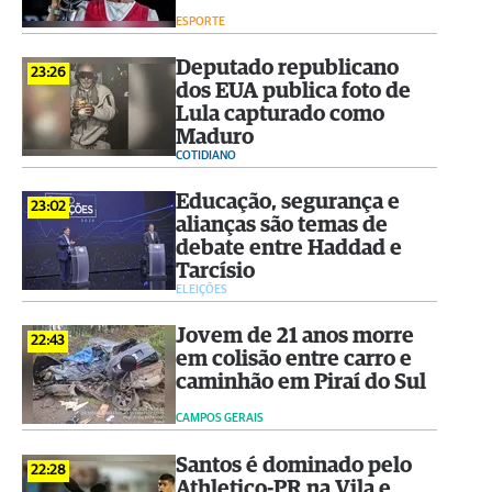
ESPORTE
Deputado republicano
23:26
dos EUA publica foto de
Lula capturado como
Maduro
COTIDIANO
Educação, segurança e
23:02
alianças são temas de
debate entre Haddad e
Tarcísio
ELEIÇÕES
Jovem de 21 anos morre
22:43
em colisão entre carro e
caminhão em Piraí do Sul
CAMPOS GERAIS
Santos é dominado pelo
22:28
Athletico-PR na Vila e