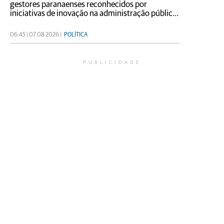
gestores paranaenses reconhecidos por
iniciativas de inovação na administração pública;
premiação ocorreu na quarta-feira (5), em São
José dos Pinhais
06:45 | 07 08 2026 |
POLÍTICA
PUBLICIDADE