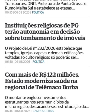
Transportes, DNIT, Prefeitura de Ponta Grossa e
Rumo Malha Sul e estabelece as etapas
necessárias para cessão de antigos trechos
06:55 | 06 08 2026 |
POLÍTICA
ferroviários ao município
Instituições religiosas de PG
terão autonomia em decisão
sobre tombamento de imóveis
O Projeto de Lei n° 232/2026 estabelece que
templos, igrejas, capelas e demais edificações
voltadas ao culto religioso só poderão ser
tombados mediante autorização expressa e por
06:50 | 06 08 2026 |
POLÍTICA
escrito da respectiva entidade religiosa
Com mais de R$ 122 milhões,
Estado moderniza saúde na
regional de Telêmaco Borba
O montante engloba investimentos
estruturantes nos sete municípios da
microrregião, destacando-se a estruturação do
Hospital Regional, a construção de cinco novos
06:40 | 06 08 2026 |
CAMPOS GERAIS