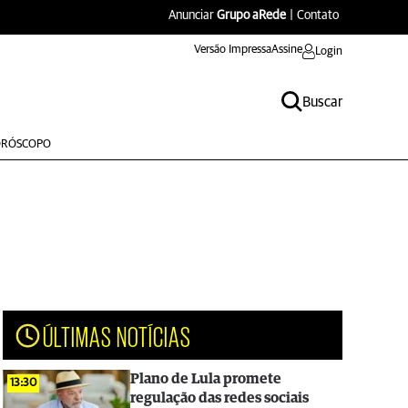
Anunciar
Grupo aRede
|
Contato
Versão Impressa
Assine
Login
Buscar
RÓSCOPO
ÚLTIMAS NOTÍCIAS
Plano de Lula promete
13:30
regulação das redes sociais