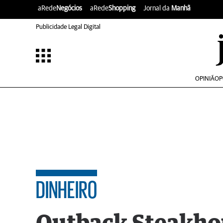
aRede
Negócios
aRede
Shopping
Jornal da
Manhã
Publicidade Legal Digital
OPINIÃO
P
DINHEIRO