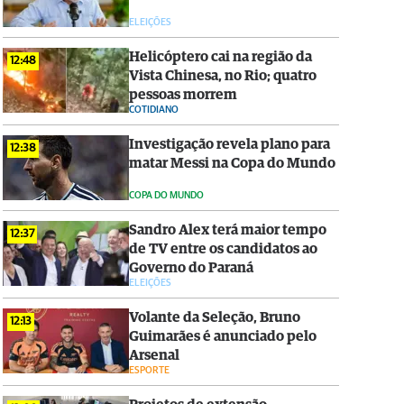
ELEIÇÕES
Helicóptero cai na região da
12:48
Vista Chinesa, no Rio; quatro
pessoas morrem
COTIDIANO
Investigação revela plano para
12:38
matar Messi na Copa do Mundo
COPA DO MUNDO
Sandro Alex terá maior tempo
12:37
de TV entre os candidatos ao
Governo do Paraná
ELEIÇÕES
Volante da Seleção, Bruno
12:13
Guimarães é anunciado pelo
Arsenal
ESPORTE