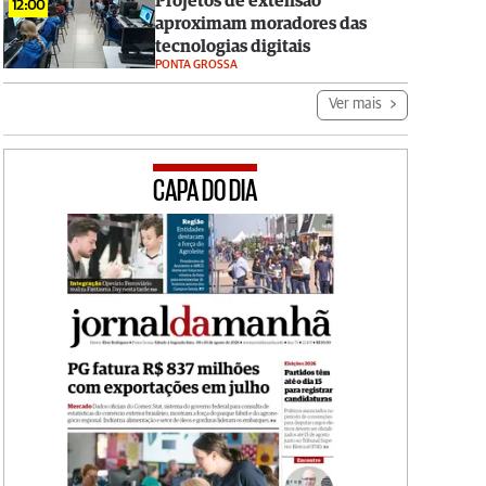
Projetos de extensão
12:00
aproximam moradores das
tecnologias digitais
PONTA GROSSA
Ver mais
CAPA DO DIA