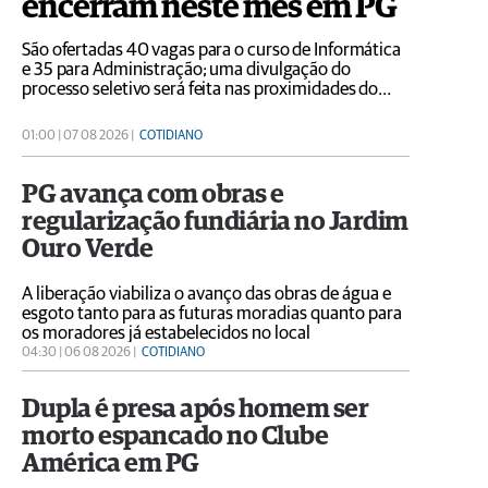
encerram neste mês em PG
São ofertadas 40 vagas para o curso de Informática
e 35 para Administração; uma divulgação do
processo seletivo será feita nas proximidades do
Terminal Central neste sábado (8)
01:00 | 07 08 2026 |
COTIDIANO
PG avança com obras e
regularização fundiária no Jardim
Ouro Verde
A liberação viabiliza o avanço das obras de água e
esgoto tanto para as futuras moradias quanto para
os moradores já estabelecidos no local
04:30 | 06 08 2026 |
COTIDIANO
Dupla é presa após homem ser
morto espancado no Clube
América em PG