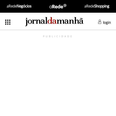
aRede
Negócios
aRede
Shopping
login
PUBLICIDADE