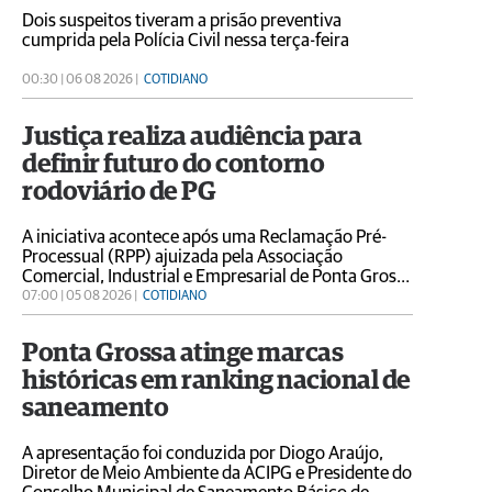
Dois suspeitos tiveram a prisão preventiva
cumprida pela Polícia Civil nessa terça-feira
00:30 | 06 08 2026 |
COTIDIANO
Justiça realiza audiência para
definir futuro do contorno
rodoviário de PG
A iniciativa acontece após uma Reclamação Pré-
Processual (RPP) ajuizada pela Associação
Comercial, Industrial e Empresarial de Ponta Grossa
(Acipg) em conjunto com entidades
07:00 | 05 08 2026 |
COTIDIANO
representativas da sociedade civil
Ponta Grossa atinge marcas
históricas em ranking nacional de
saneamento
A apresentação foi conduzida por Diogo Araújo,
Diretor de Meio Ambiente da ACIPG e Presidente do