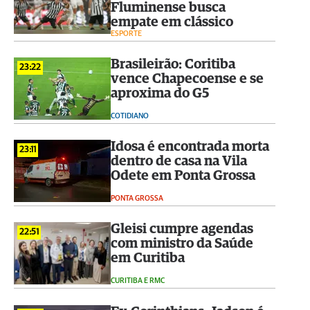
Fluminense busca
empate em clássico
ESPORTE
Brasileirão: Coritiba
23:22
vence Chapecoense e se
aproxima do G5
COTIDIANO
Idosa é encontrada morta
23:11
dentro de casa na Vila
Odete em Ponta Grossa
PONTA GROSSA
Gleisi cumpre agendas
22:51
com ministro da Saúde
em Curitiba
CURITIBA E RMC