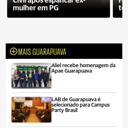
Civil após espancar ex-
Ho
mulher em PG
te
MAIS GUARAPUAVA
Aliel recebe homenagem da
Apae Guarapuava
LAB de Guarapuava é
selecionado para Campus
Party Brasil