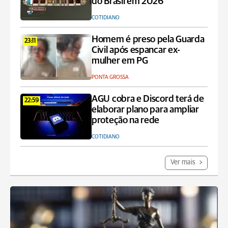
do Brasil em 2026
COTIDIANO
Homem é preso pela Guarda
23:11
Civil após espancar ex-
mulher em PG
PONTA GROSSA
AGU cobra e Discord terá de
22:59
elaborar plano para ampliar
proteção na rede
COTIDIANO
Ver mais