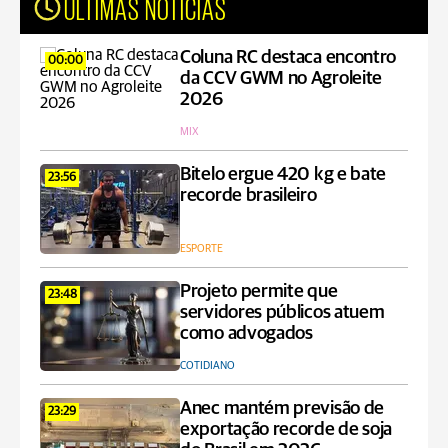
ÚLTIMAS NOTÍCIAS
Coluna RC destaca encontro
00:00
da CCV GWM no Agroleite
2026
MIX
Bitelo ergue 420 kg e bate
23:56
recorde brasileiro
ESPORTE
Projeto permite que
23:48
servidores públicos atuem
como advogados
COTIDIANO
Anec mantém previsão de
23:29
exportação recorde de soja