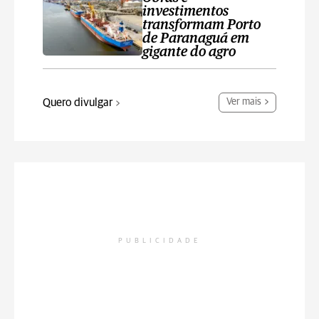
investimentos
transformam Porto
de Paranaguá em
gigante do agro
Quero divulgar
Ver mais
PUBLICIDADE