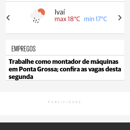
olis
Ivaí
in 16°C
max 18°C
min 17°C
EMPREGOS
Trabalhe como montador de máquinas
em Ponta Grossa; confira as vagas desta
segunda
PUBLICIDADE