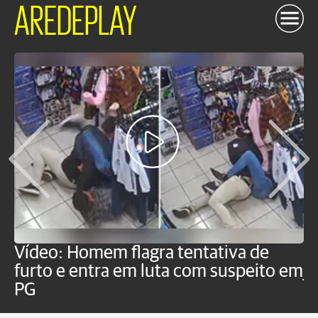
AREDEPLAY
Vídeo: Homem flagra tentativa de
B
furto e entra em luta com suspeito em
j
PG