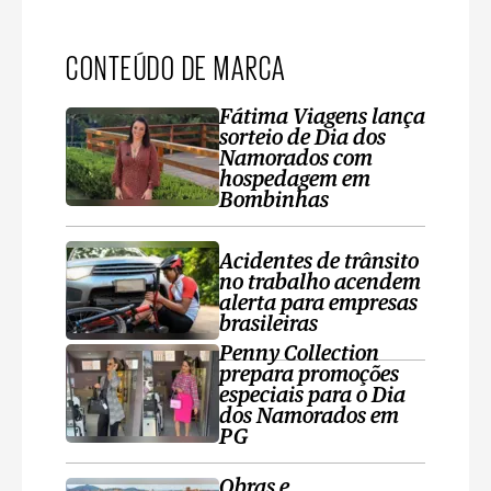
CONTEÚDO DE MARCA
Fátima Viagens lança
sorteio de Dia dos
Namorados com
hospedagem em
Bombinhas
Acidentes de trânsito
no trabalho acendem
alerta para empresas
brasileiras
Penny Collection
prepara promoções
especiais para o Dia
dos Namorados em
PG
Obras e