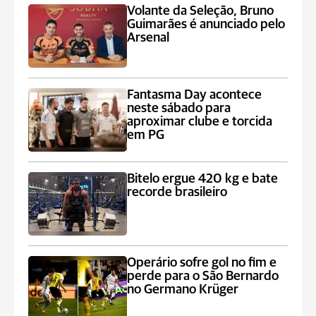
Volante da Seleção, Bruno
Guimarães é anunciado pelo
Arsenal
Fantasma Day acontece
neste sábado para
aproximar clube e torcida
em PG
Bitelo ergue 420 kg e bate
recorde brasileiro
Operário sofre gol no fim e
perde para o São Bernardo
no Germano Krüger