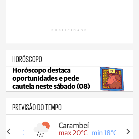
PUBLICIDADE
HORÓSCOPO
Horóscopo destaca
oportunidades e pede
cautela neste sábado (08)
PREVISÃO DO TEMPO
Carambeí
in 18°C
max 20°C
min 18°C