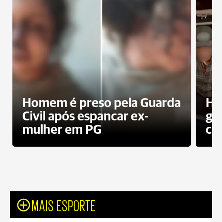
Homem é preso pela Guarda
Ho
Civil após espancar ex-
gr
mulher em PG
co
MAIS ESPORTE