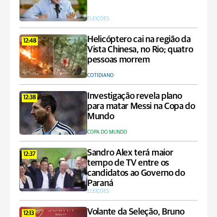
ELEIÇÕES
Helicóptero cai na região da
12:48
Vista Chinesa, no Rio; quatro
pessoas morrem
COTIDIANO
Investigação revela plano
12:38
para matar Messi na Copa do
Mundo
COPA DO MUNDO
Sandro Alex terá maior
12:37
tempo de TV entre os
candidatos ao Governo do
Paraná
ELEIÇÕES
Volante da Seleção, Bruno
12:13