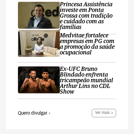
Princesa Assistência
investe em Ponta
Grossa com tradição
e cuidado com as
famílias
Medvitae fortalece
empresas em PG com
a promoção da saúde
ocupacional
Ex-UFC Bruno
Blindado enfrenta
tricampeão mundial
Arthur Lins no CDL
Show
Quero divulgar
Ver mais