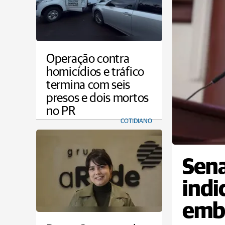
Operação contra
homicídios e tráfico
termina com seis
presos e dois mortos
no PR
COTIDIANO
Sena
indi
emba