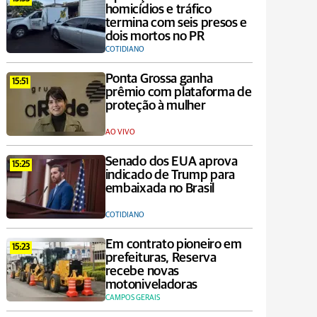
homicídios e tráfico
termina com seis presos e
dois mortos no PR
COTIDIANO
Ponta Grossa ganha
15:51
prêmio com plataforma de
proteção à mulher
AO VIVO
Senado dos EUA aprova
15:25
indicado de Trump para
embaixada no Brasil
COTIDIANO
Em contrato pioneiro em
15:23
prefeituras, Reserva
recebe novas
motoniveladoras
CAMPOS GERAIS