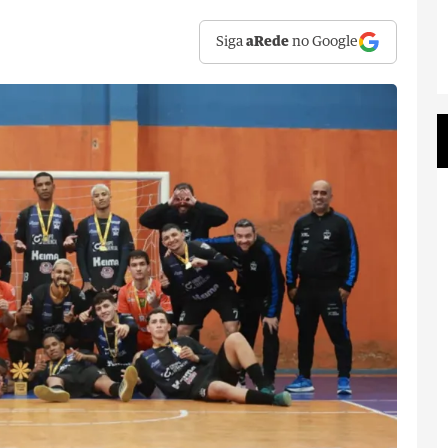
Siga
aRede
no Google