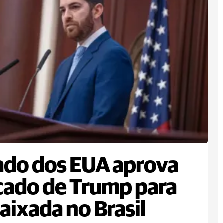
do dos EUA aprova
cado de Trump para
ixada no Brasil