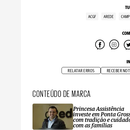
TU
ACGF
AREDE
CAMP
COM
I
RELATAR ERROS
RECEBER NOT
CONTEÚDO DE MARCA
Princesa Assistência
investe em Ponta Gros
com tradição e cuidad
com as famílias