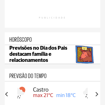
PUBLICIDADE
HORÓSCOPO
Previsões no Dia dos Pais
destacam família e
relacionamentos
PREVISÃO DO TEMPO
Carambeí
in 18°C
max 20°C
min 18°C