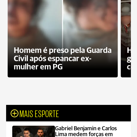
Homem é preso pela Guarda
Ho
Civil após espancar ex-
gr
mulher em PG
co
MAIS ESPORTE
Gabriel Benjamin e Carlos
Lima medem forças em