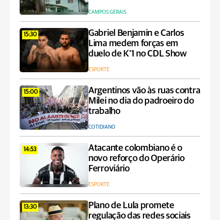
CAMPOS GERAIS
Gabriel Benjamin e Carlos
15:30
Lima medem forças em
duelo de K’1 no CDL Show
ESPORTE
Argentinos vão às ruas contra
15:00
Milei no dia do padroeiro do
trabalho
COTIDIANO
Atacante colombiano é o
14:53
novo reforço do Operário
Ferroviário
ESPORTE
Plano de Lula promete
13:30
regulação das redes sociais