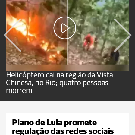
Helicóptero cai na região da Vista
C
Chinesa, no Rio; quatro pessoas
a
morrem
o
Plano de Lula promete
regulação das redes sociais