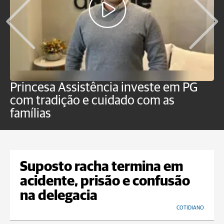
Princesa Assistência investe em PG
O
com tradição e cuidado com as
p
famílias
Suposto racha termina em
acidente, prisão e confusão
na delegacia
COTIDIANO