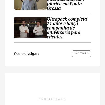
fábrica em Ponta
Grossa
Ultrapack completa
21 anos e lança
campanha de
aniversário para
clientes
Quero divulgar
Ver mais
PUBLICIDADE