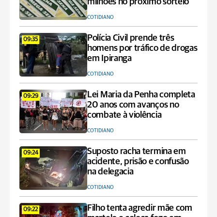
milhões no próximo sorteio
COTIDIANO
Polícia Civil prende três
09:35
homens por tráfico de drogas
em Ipiranga
COTIDIANO
Lei Maria da Penha completa
09:29
20 anos com avanços no
combate à violência
COTIDIANO
Suposto racha termina em
09:24
acidente, prisão e confusão
na delegacia
COTIDIANO
Filho tenta agredir mãe com
09:22