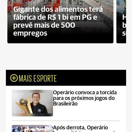
Gigante dos alimentos terá
fábrica de R$ 1 bi em PG e
Ho
prevê mais de 500
bo
empregos
su
MAIS ESPORTE
Operário convoca a torcida
para os próximos jogos do
Brasileirão
Após derrota, Operário