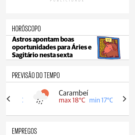
PUBLICIDADE
HORÓSCOPO
Astros apontam boas
oportunidades para Áries e
Sagitário nesta sexta
PREVISÃO DO TEMPO
Carambeí
in 18°C
max 18°C
min 17°C
EMPREGOS