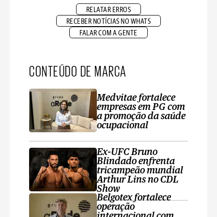
RELATAR ERROS
RECEBER NOTÍCIAS NO WHATS
FALAR COM A GENTE
CONTEÚDO DE MARCA
Medvitae fortalece
empresas em PG com
a promoção da saúde
ocupacional
Ex-UFC Bruno
Blindado enfrenta
tricampeão mundial
Arthur Lins no CDL
Show
Belgotex fortalece
operação
internacional com