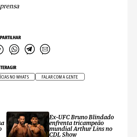
mprensa
PARTILHAR
NTERAGIR
ÍCIAS NO WHATS
FALAR COM A GENTE
Ex-UFC Bruno Blindado
sa
enfrenta tricampeão
o
mundial Arthur Lins no
CDL Show