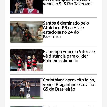
vence o SLS Rio Takeover
Santos é dominado pelo
Athletico-PR na Vila e
estaciona no Z4 do
Brasileiro
Flamengo vence o Vitória e
vê distância para o líder
Palmeiras diminuir
Corinthians aproveita falha,
vence Bragantino e cola no
G5 do Brasileirão