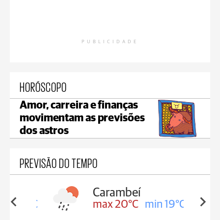
PUBLICIDADE
HORÓSCOPO
Amor, carreira e finanças
movimentam as previsões
dos astros
PREVISÃO DO TEMPO
Carambeí
in 19°C
max 20°C
min 19°C