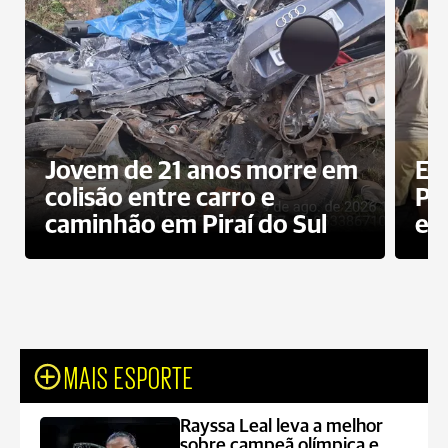
Jovem de 21 anos morre em
Ex
colisão entre carro e
Pe
caminhão em Piraí do Sul
en
MAIS ESPORTE
Rayssa Leal leva a melhor
sobre campeã olímpica e