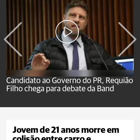
Candidato ao Governo do PR, Requião
S
Filho chega para debate da Band
p
B
Jovem de 21 anos morre em
colisão entre carro e