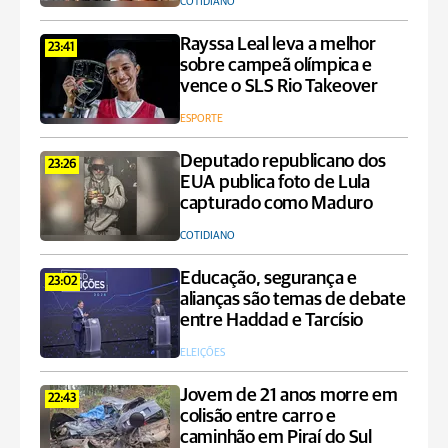
COTIDIANO
Rayssa Leal leva a melhor
23:41
sobre campeã olímpica e
vence o SLS Rio Takeover
ESPORTE
Deputado republicano dos
23:26
EUA publica foto de Lula
capturado como Maduro
COTIDIANO
Educação, segurança e
23:02
alianças são temas de debate
entre Haddad e Tarcísio
ELEIÇÕES
Jovem de 21 anos morre em
22:43
colisão entre carro e
caminhão em Piraí do Sul