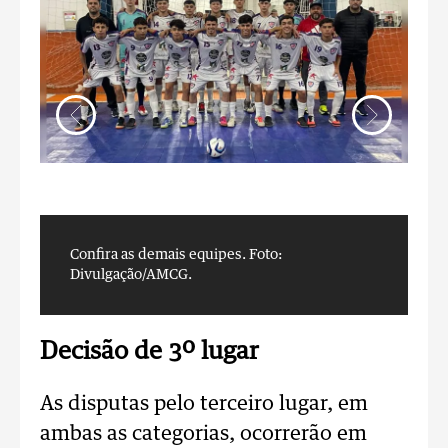
Confira as demais equipes.
Foto:
C
Divulgação/AMCG.
D
Decisão de 3º lugar
As disputas pelo terceiro lugar, em
ambas as categorias, ocorrerão em