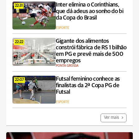
Inter elimina o Corinthians,
22:31
que dá adeus ao sonho do bi
da Copa do Brasil
ESPORTE
Gigante dos alimentos
22:22
constrói fábrica de RS 1 bilhão
em PG e prevê mais de 500
empregos
PONTA GROSSA
Futsal feminino conhece as
22:07
finalistas da 2ª Copa PG de
Futsal
ESPORTE
Ver mais