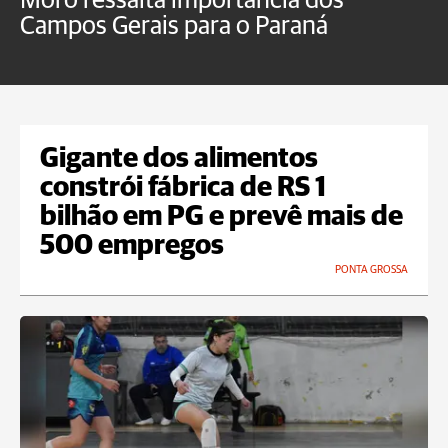
Moro ressalta importância dos
E
Campos Gerais para o Paraná
m
Gigante dos alimentos
constrói fábrica de RS 1
bilhão em PG e prevê mais de
500 empregos
PONTA GROSSA