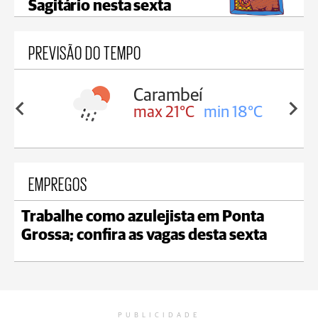
Sagitário nesta sexta
PREVISÃO DO TEMPO
Carambeí
in 18°C
max 21°C
min 18°C
EMPREGOS
Trabalhe como azulejista em Ponta
Grossa; confira as vagas desta sexta
PUBLICIDADE