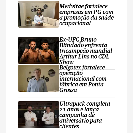
Medvitae fortalece
empresas em PG com
a promoção da saúde
ocupacional
Ex-UFC Bruno
Blindado enfrenta
tricampeão mundial
Arthur Lins no CDL
Show
Belgotex fortalece
operação
internacional com
fábrica em Ponta
Grossa
Ultrapack completa
21 anos e lança
campanha de
aniversário para
clientes