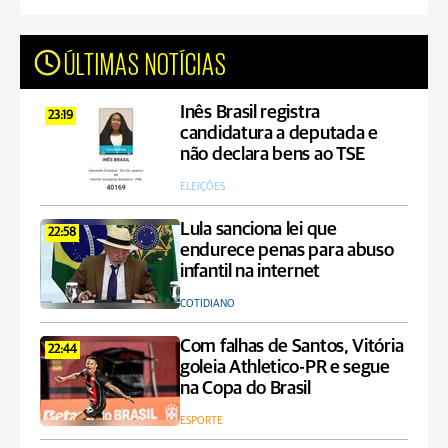
ÚLTIMAS NOTÍCIAS
Inês Brasil registra
23:19
candidatura a deputada e
não declara bens ao TSE
ELEIÇÕES
Lula sanciona lei que
22:58
endurece penas para abuso
infantil na internet
COTIDIANO
Com falhas de Santos, Vitória
22:44
goleia Athletico-PR e segue
na Copa do Brasil
ESPORTE