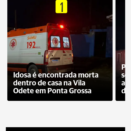
1
Pr
Idosa é encontrada morta
sec
dentro de casa na Vila
ap
Odete em Ponta Grossa
do