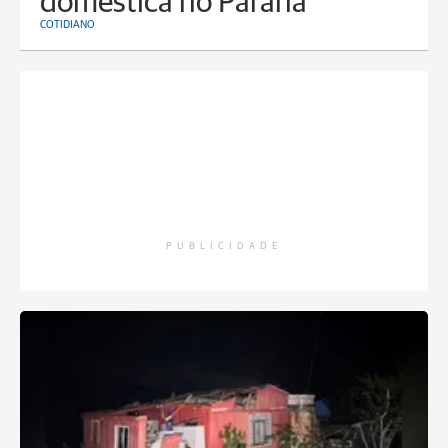
doméstica no Paraná
COTIDIANO
PUBLICIDADE