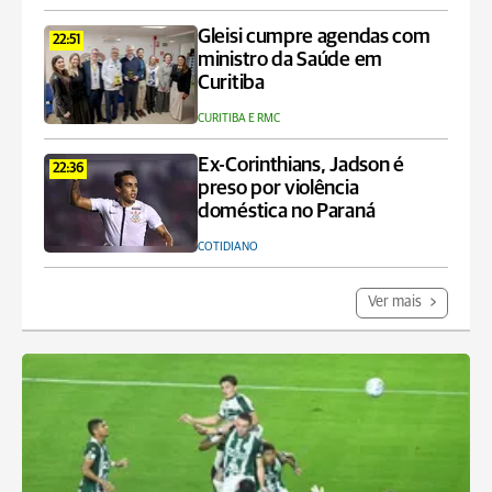
Gleisi cumpre agendas com
22:51
ministro da Saúde em
Curitiba
CURITIBA E RMC
Ex-Corinthians, Jadson é
22:36
preso por violência
doméstica no Paraná
COTIDIANO
Ver mais