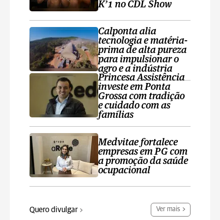
K’1 no CDL Show
Calponta alia
tecnologia e matéria-
prima de alta pureza
para impulsionar o
agro e a indústria
Princesa Assistência
investe em Ponta
Grossa com tradição
e cuidado com as
famílias
Medvitae fortalece
empresas em PG com
a promoção da saúde
ocupacional
Quero divulgar
Ver mais