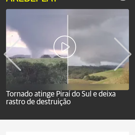
Tornado atinge Piraí do Sul e deixa
H
rastro de destruição
C
m