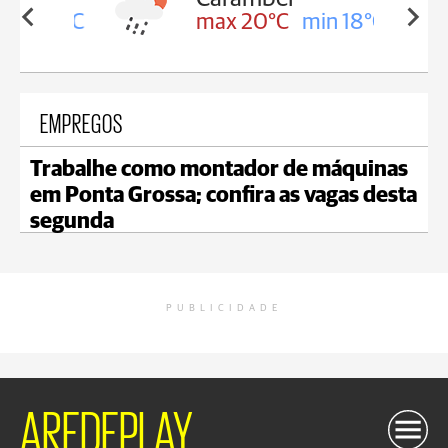
in 18°C
max 20°C
min 18°C
EMPREGOS
Trabalhe como montador de máquinas
em Ponta Grossa; confira as vagas desta
segunda
PUBLICIDADE
AREDEPLAY