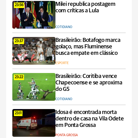
Milei republica postagem
23:56
com críticas a Lula
COTIDIANO
Brasileirão: Botafogo marca
23:37
golaço, mas Fluminense
busca empate em clássico
ESPORTE
Brasileirão: Coritiba vence
23:22
Chapecoense e se aproxima
do G5
COTIDIANO
Idosa é encontrada morta
23:11
dentro de casa na Vila Odete
em Ponta Grossa
PONTA GROSSA