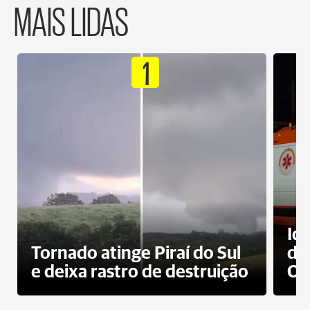
MAIS LIDAS
1
Id
Tornado atinge Piraí do Sul
de
e deixa rastro de destruição
Od