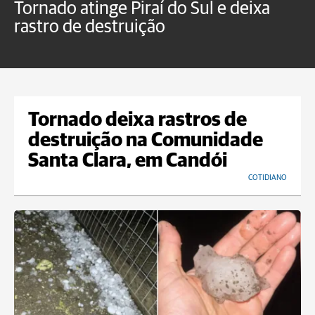
Tornado atinge Piraí do Sul e deixa
H
rastro de destruição
C
m
Tornado deixa rastros de
destruição na Comunidade
Santa Clara, em Candói
COTIDIANO