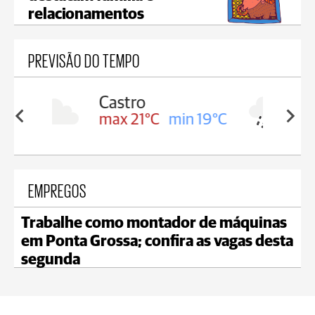
relacionamentos
PREVISÃO DO TEMPO
Carambeí
in 19°C
max 20°C
min 19°C
EMPREGOS
Trabalhe como montador de máquinas
em Ponta Grossa; confira as vagas desta
segunda