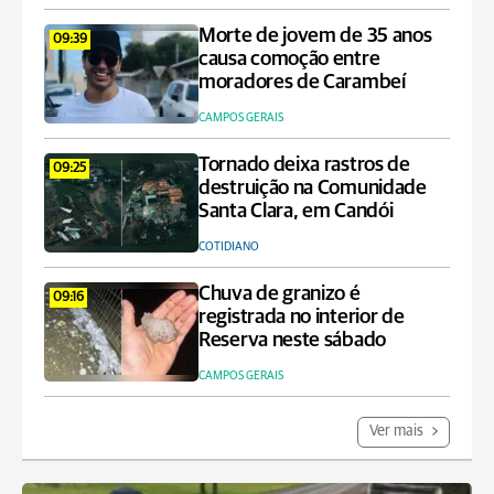
Morte de jovem de 35 anos
09:39
causa comoção entre
moradores de Carambeí
CAMPOS GERAIS
Tornado deixa rastros de
09:25
destruição na Comunidade
Santa Clara, em Candói
COTIDIANO
Chuva de granizo é
09:16
registrada no interior de
Reserva neste sábado
CAMPOS GERAIS
Ver mais