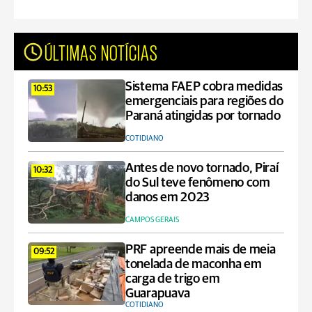
ÚLTIMAS NOTÍCIAS
Sistema FAEP cobra medidas
10:53
emergenciais para regiões do
Paraná atingidas por tornado
COTIDIANO
Antes de novo tornado, Piraí
10:32
do Sul teve fenômeno com
danos em 2023
CAMPOS GERAIS
PRF apreende mais de meia
09:52
tonelada de maconha em
carga de trigo em
Guarapuava
COTIDIANO