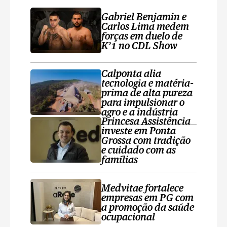
Gabriel Benjamin e
Carlos Lima medem
forças em duelo de
K’1 no CDL Show
Calponta alia
tecnologia e matéria-
prima de alta pureza
para impulsionar o
agro e a indústria
Princesa Assistência
investe em Ponta
Grossa com tradição
e cuidado com as
famílias
Medvitae fortalece
empresas em PG com
a promoção da saúde
ocupacional