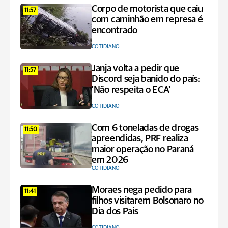
Corpo de motorista que caiu
11:57
com caminhão em represa é
encontrado
COTIDIANO
Janja volta a pedir que
11:57
Discord seja banido do país:
'Não respeita o ECA'
COTIDIANO
Com 6 toneladas de drogas
11:50
apreendidas, PRF realiza
maior operação no Paraná
em 2026
COTIDIANO
Moraes nega pedido para
11:41
filhos visitarem Bolsonaro no
Dia dos Pais
COTIDIANO