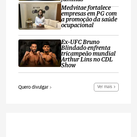
Medvitae fortalece
empresas em PG com
a promoção da saúde
ocupacional
Ex-UFC Bruno
Blindado enfrenta
tricampeão mundial
Arthur Lins no CDL
Show
Quero divulgar
Ver mais