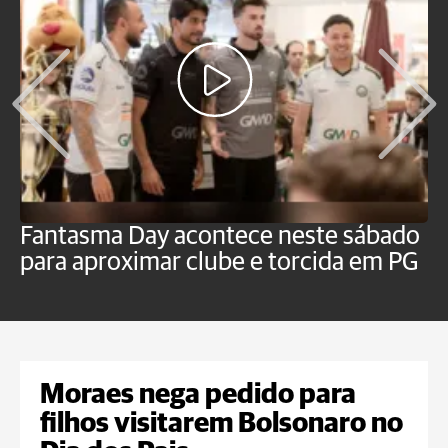
Fantasma Day acontece neste sábado
S
para aproximar clube e torcida em PG
s
o
Moraes nega pedido para
filhos visitarem Bolsonaro no