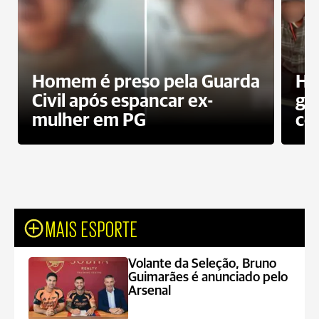
Homem é preso pela Guarda
Ho
Civil após espancar ex-
gr
mulher em PG
co
MAIS ESPORTE
Volante da Seleção, Bruno
Guimarães é anunciado pelo
Arsenal