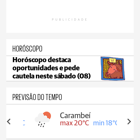
PUBLICIDADE
HORÓSCOPO
Horóscopo destaca
oportunidades e pede
cautela neste sábado (08)
PREVISÃO DO TEMPO
Carambeí
in 18°C
max 20°C
min 18°C