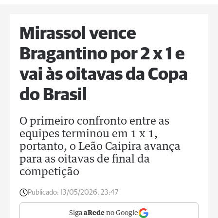
Mirassol vence
Bragantino por 2 x 1 e
vai às oitavas da Copa
do Brasil
O primeiro confronto entre as
equipes terminou em 1 x 1,
portanto, o Leão Caipira avança
para as oitavas de final da
competição
Publicado:
13/05/2026, 23:47
Siga
aRede
no Google