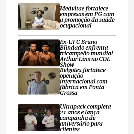
Medvitae fortalece
empresas em PG com
a promoção da saúde
ocupacional
Ex-UFC Bruno
Blindado enfrenta
tricampeão mundial
Arthur Lins no CDL
Show
Belgotex fortalece
operação
internacional com
fábrica em Ponta
Grossa
Ultrapack completa
21 anos e lança
campanha de
aniversário para
clientes