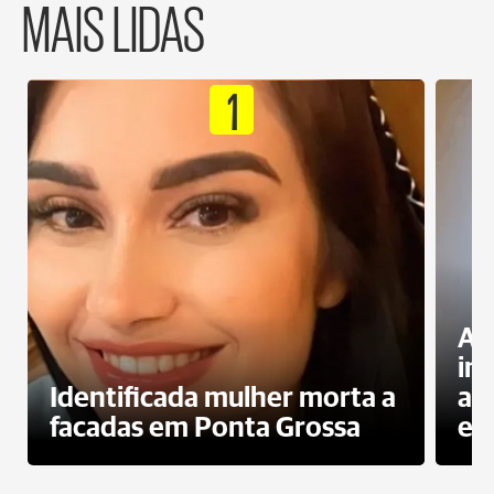
MAIS LIDAS
1
Al
in
Identificada mulher morta a
ag
facadas em Ponta Grossa
es