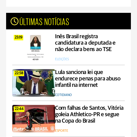
ÚLTIMAS NOTÍCIAS
Inês Brasil registra
23:19
candidatura a deputada e
não declara bens ao TSE
ELEIÇÕES
Lula sanciona lei que
22:58
endurece penas para abuso
infantil na internet
COTIDIANO
Com falhas de Santos, Vitória
22:44
goleia Athletico-PR e segue
na Copa do Brasil
ESPORTE