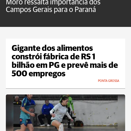
Moro ressalta importância dos
E
Campos Gerais para o Paraná
m
Gigante dos alimentos
constrói fábrica de RS 1
bilhão em PG e prevê mais de
500 empregos
PONTA GROSSA