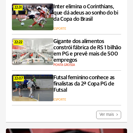
Inter elimina o Corinthians,
22:31
que dá adeus ao sonho do bi
da Copa do Brasil
ESPORTE
Gigante dos alimentos
22:22
constrói fábrica de RS 1 bilhão
em PG e prevê mais de 500
empregos
PONTA GROSSA
Futsal feminino conhece as
22:07
finalistas da 2ª Copa PG de
Futsal
ESPORTE
Ver mais