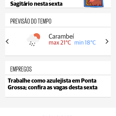
Sagitário nesta sexta
PREVISÃO DO TEMPO
Jaguariaíva
in 18°C
max 22°C
min 19°C
EMPREGOS
Trabalhe como azulejista em Ponta
Grossa; confira as vagas desta sexta