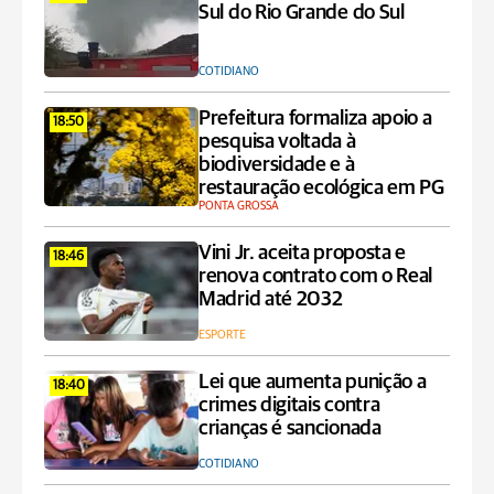
Sul do Rio Grande do Sul
COTIDIANO
Prefeitura formaliza apoio a
18:50
pesquisa voltada à
biodiversidade e à
restauração ecológica em PG
PONTA GROSSA
Vini Jr. aceita proposta e
18:46
renova contrato com o Real
Madrid até 2032
ESPORTE
Lei que aumenta punição a
18:40
crimes digitais contra
crianças é sancionada
COTIDIANO