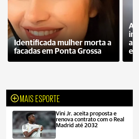
Al
in
Identificada mulher morta a
ag
facadas em Ponta Grossa
es
MAIS ESPORTE
Vini Jr. aceita proposta e
renova contrato com o Real
Madrid até 2032