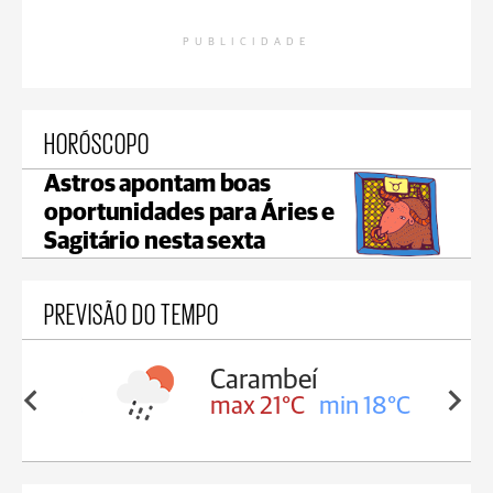
PUBLICIDADE
HORÓSCOPO
Astros apontam boas
oportunidades para Áries e
Sagitário nesta sexta
PREVISÃO DO TEMPO
Carambeí
in 18°C
max 21°C
min 18°C