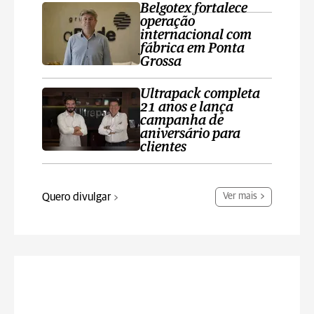
Belgotex fortalece
operação
internacional com
fábrica em Ponta
Grossa
Ultrapack completa
21 anos e lança
campanha de
aniversário para
clientes
Quero divulgar
Ver mais