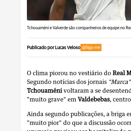
Tchouaméni e Valverde são companheiros de equipe no Re
Publicado por Lucas Veloso
@Siga-me
O clima piorou no vestiário do
Real 
Segundo notícias dos jornais
"Marca"
Tchouaméni
voltaram a se desentend
"muito grave" em
Valdebebas
, centr
Ainda segundo publicações, a briga en
"muito pior" do que a discussão ocorr