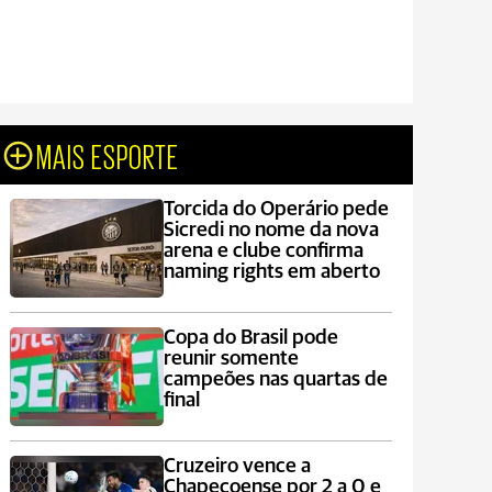
MAIS ESPORTE
Torcida do Operário pede
Sicredi no nome da nova
arena e clube confirma
naming rights em aberto
Copa do Brasil pode
reunir somente
campeões nas quartas de
final
Cruzeiro vence a
Chapecoense por 2 a 0 e