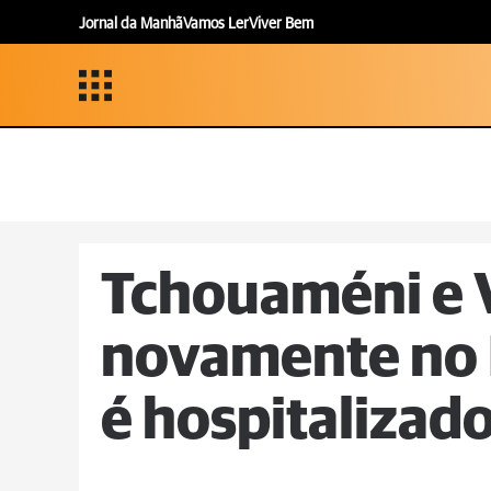
Jornal da Manhã
Vamos Ler
Viver Bem
Tchouaméni e 
novamente no R
é hospitalizad