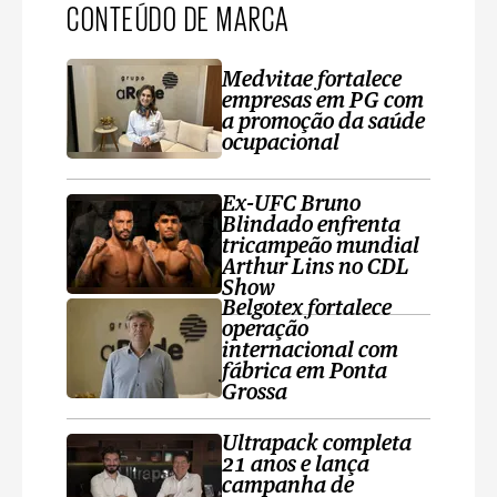
CONTEÚDO DE MARCA
Medvitae fortalece
empresas em PG com
a promoção da saúde
ocupacional
Ex-UFC Bruno
Blindado enfrenta
tricampeão mundial
Arthur Lins no CDL
Show
Belgotex fortalece
operação
internacional com
fábrica em Ponta
Grossa
Ultrapack completa
21 anos e lança
campanha de