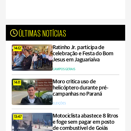
ÚLTIMAS NOTÍCIAS
Ratinho Jr. participa de
14:12
celebração e Festa do Bom
Jesus em Jaguariaíva
CAMPOS GERAIS
Moro critica uso de
14:11
helicóptero durante pré-
campanhas no Paraná
ELEIÇÕES
Motociclista abastece 8 litros
13:47
e foge sem pagar em posto
de combustível de Goiás