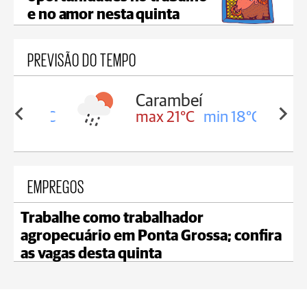
e no amor nesta quinta
PREVISÃO DO TEMPO
Carambeí
in 18°C
max 21°C
min 18°C
EMPREGOS
Trabalhe como trabalhador
agropecuário em Ponta Grossa; confira
as vagas desta quinta