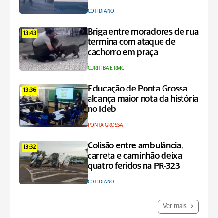
COTIDIANO
Briga entre moradores de rua
13:43
termina com ataque de
cachorro em praça
CURITIBA E RMC
Educação de Ponta Grossa
13:36
alcança maior nota da história
no Ideb
PONTA GROSSA
Colisão entre ambulância,
13:32
carreta e caminhão deixa
quatro feridos na PR-323
COTIDIANO
Ver mais