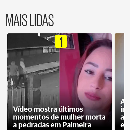
MAIS LIDAS
1
Al
Vídeo mostra últimos
in
momentos de mulher morta
ag
a pedradas em Palmeira
es