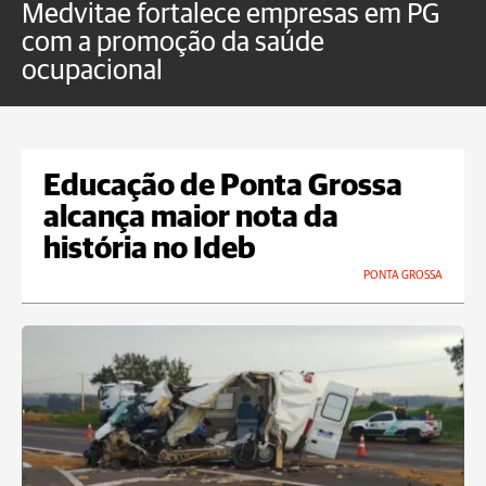
Medvitae fortalece empresas em PG
C
com a promoção da saúde
Pl
ocupacional
i
Educação de Ponta Grossa
alcança maior nota da
história no Ideb
PONTA GROSSA