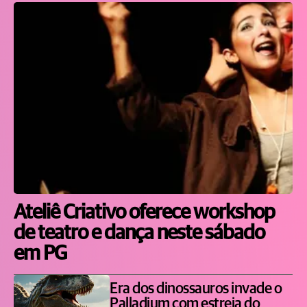
Ateliê Criativo oferece workshop
de teatro e dança neste sábado
em PG
Era dos dinossauros invade o
Palladium com estreia do