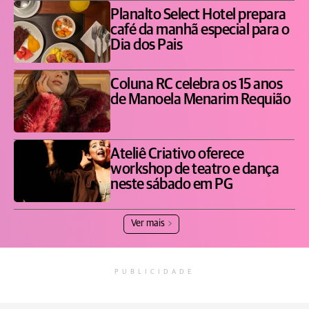
Planalto Select Hotel prepara
café da manhã especial para o
Dia dos Pais
Coluna RC celebra os 15 anos
de Manoela Menarim Requião
Ateliê Criativo oferece
workshop de teatro e dança
neste sábado em PG
Ver mais
PUBLICIDADE