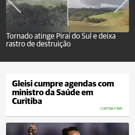
Tornado atinge Piraí do Sul e deixa
H
rastro de destruição
C
m
Gleisi cumpre agendas com
ministro da Saúde em
Curitiba
CURITIBA E RMC