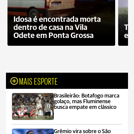
Idosa é encontrada morta
dentro de casa na Vila
To
Odete em Ponta Grossa
e 
MAIS ESPORTE
Brasileirão: Botafogo marca
golaço, mas Fluminense
busca empate em clássico
Grêmio vira sobre o São