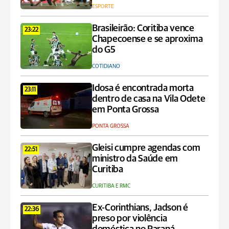
ESPORTE
Brasileirão: Coritiba vence
23:22
Chapecoense e se aproxima
do G5
COTIDIANO
Idosa é encontrada morta
23:11
dentro de casa na Vila Odete
em Ponta Grossa
PONTA GROSSA
Gleisi cumpre agendas com
22:51
ministro da Saúde em
Curitiba
CURITIBA E RMC
Ex-Corinthians, Jadson é
22:36
preso por violência