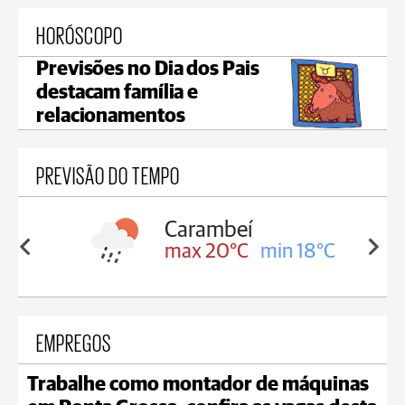
HORÓSCOPO
Previsões no Dia dos Pais
destacam família e
relacionamentos
PREVISÃO DO TEMPO
Carambeí
in 18°C
max 20°C
min 18°C
EMPREGOS
Trabalhe como montador de máquinas