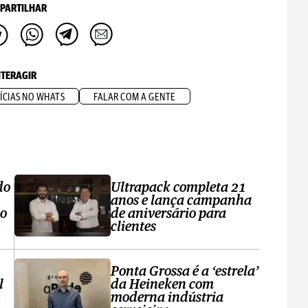
PARTILHAR
NTERAGIR
ÍCIAS NO WHATS
FALAR COM A GENTE
do
Ultrapack completa 21
anos e lança campanha
no
de aniversário para
clientes
Ponta Grossa é a ‘estrela’
l
da Heineken com
moderna indústria