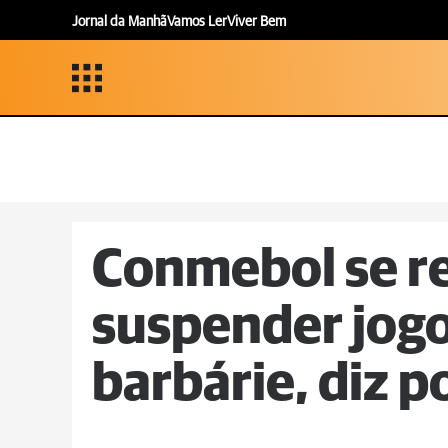
Jornal da Manhã
Vamos Ler
Viver Bem
Conmebol se r
suspender jogo
barbárie, diz po