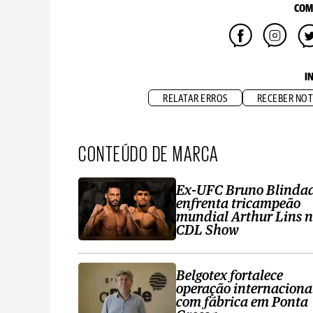
COM
I
RELATAR ERROS
RECEBER NOT
CONTEÚDO DE MARCA
Ex-UFC Bruno Blinda
enfrenta tricampeão
mundial Arthur Lins 
CDL Show
Belgotex fortalece
operação internaciona
com fábrica em Ponta