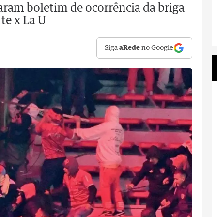
aram boletim de ocorrência da briga
te x La U
Siga
aRede
no Google