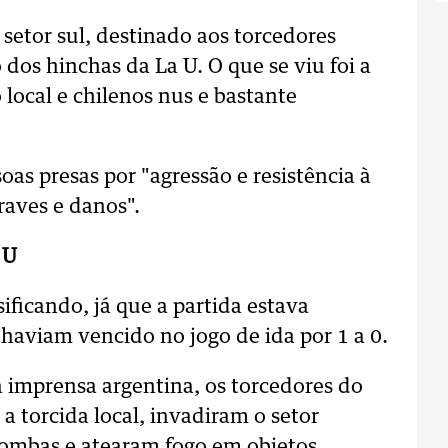
 setor sul, destinado aos torcedores
 dos hinchas da La U. O que se viu foi a
local e chilenos nus e bastante
oas presas por "agressão e resistência à
raves e danos".
 U
ificando, já que a partida estava
 haviam vencido no jogo de ida por 1 a 0.
imprensa argentina, os torcedores do
a torcida local, invadiram o setor
bombas e atearam fogo em objetos.