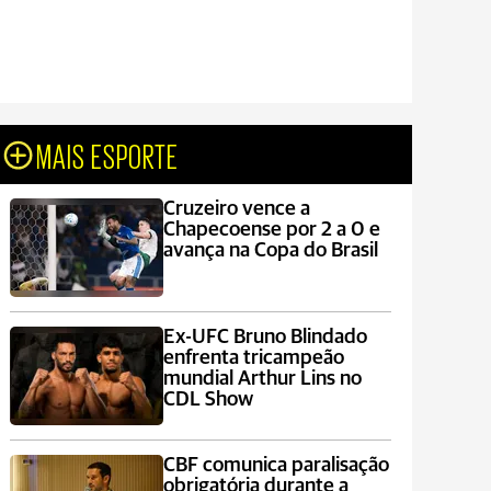
MAIS ESPORTE
Cruzeiro vence a
Chapecoense por 2 a 0 e
avança na Copa do Brasil
Ex-UFC Bruno Blindado
enfrenta tricampeão
mundial Arthur Lins no
CDL Show
CBF comunica paralisação
obrigatória durante a