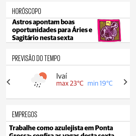
HORÓSCOPO
Astros apontam boas
oportunidades para Áries e
Sagitário nesta sexta
PREVISÃO DO TEMPO
lis
Ivaí
in 17°C
max 23°C
min 19°C
EMPREGOS
Trabalhe como azulejista em Ponta