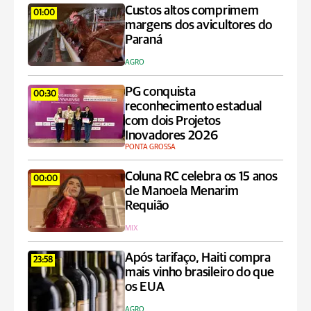
Custos altos comprimem
01:00
margens dos avicultores do
Paraná
AGRO
PG conquista
00:30
reconhecimento estadual
com dois Projetos
Inovadores 2026
PONTA GROSSA
Coluna RC celebra os 15 anos
00:00
de Manoela Menarim
Requião
MIX
Após tarifaço, Haiti compra
23:58
mais vinho brasileiro do que
os EUA
AGRO