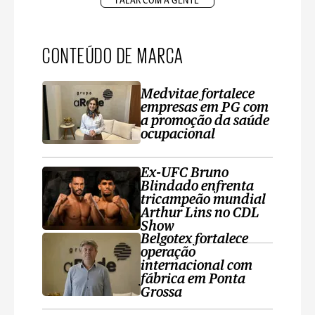
FALAR COM A GENTE
CONTEÚDO DE MARCA
Medvitae fortalece
empresas em PG com
a promoção da saúde
ocupacional
Ex-UFC Bruno
Blindado enfrenta
tricampeão mundial
Arthur Lins no CDL
Show
Belgotex fortalece
operação
internacional com
fábrica em Ponta
Grossa