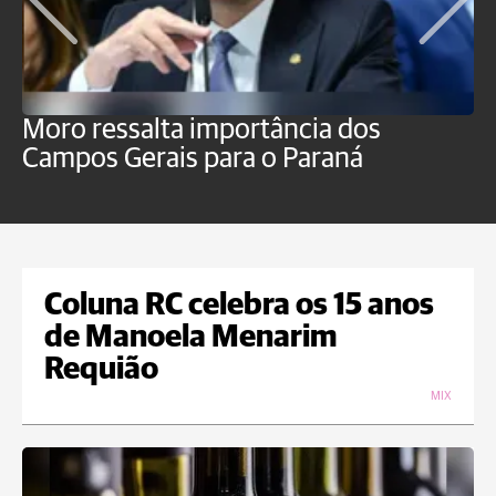
Moro ressalta importância dos
E
Campos Gerais para o Paraná
m
Coluna RC celebra os 15 anos
de Manoela Menarim
Requião
MIX