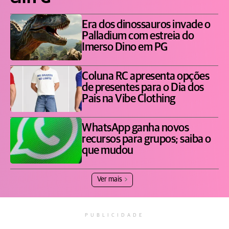
Era dos dinossauros invade o
Palladium com estreia do
Imerso Dino em PG
Coluna RC apresenta opções
de presentes para o Dia dos
Pais na Vibe Clothing
WhatsApp ganha novos
recursos para grupos; saiba o
que mudou
Ver mais
PUBLICIDADE