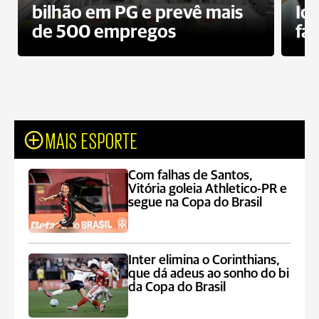
bilhão em PG e prevê mais
Id
de 500 empregos
fa
MAIS ESPORTE
Com falhas de Santos,
Vitória goleia Athletico-PR e
segue na Copa do Brasil
Inter elimina o Corinthians,
que dá adeus ao sonho do bi
da Copa do Brasil