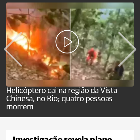
Helicóptero cai na região da Vista
C
Chinesa, no Rio; quatro pessoas
a
morrem
o