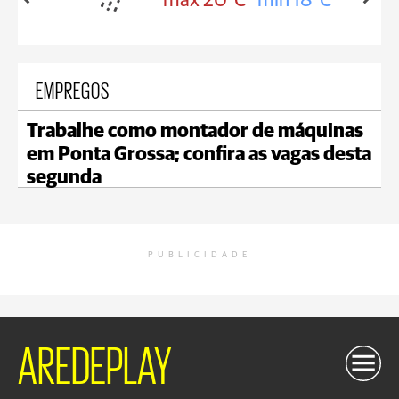
in 18°C
max 20°C
min 18°C
EMPREGOS
Trabalhe como montador de máquinas
em Ponta Grossa; confira as vagas desta
segunda
PUBLICIDADE
AREDEPLAY