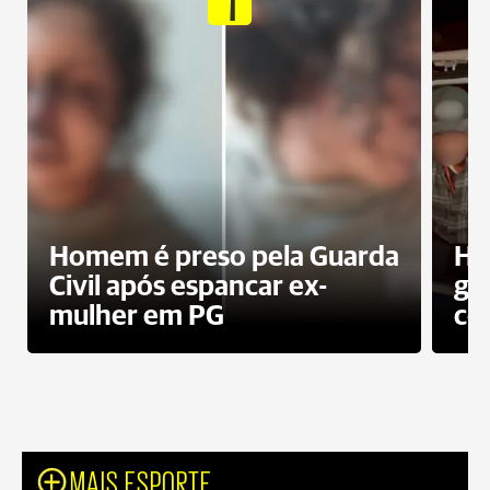
1
Homem é preso pela Guarda
Ho
Civil após espancar ex-
gr
mulher em PG
co
MAIS ESPORTE