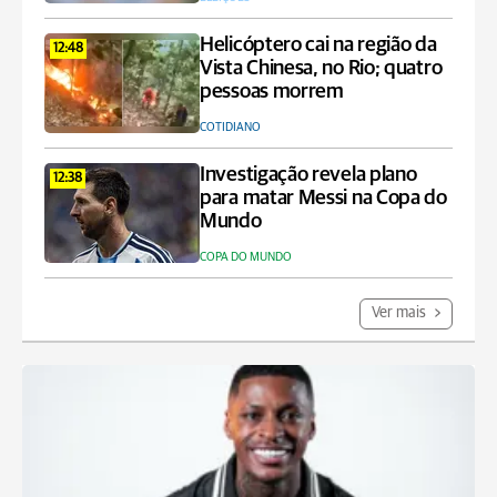
Helicóptero cai na região da
12:48
Vista Chinesa, no Rio; quatro
pessoas morrem
COTIDIANO
Investigação revela plano
12:38
para matar Messi na Copa do
Mundo
COPA DO MUNDO
Ver mais