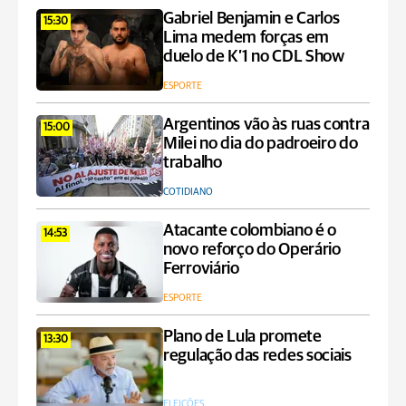
Gabriel Benjamin e Carlos
15:30
Lima medem forças em
duelo de K’1 no CDL Show
ESPORTE
Argentinos vão às ruas contra
15:00
Milei no dia do padroeiro do
trabalho
COTIDIANO
Atacante colombiano é o
14:53
novo reforço do Operário
Ferroviário
ESPORTE
Plano de Lula promete
13:30
regulação das redes sociais
ELEIÇÕES