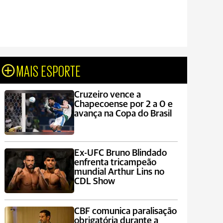
MAIS ESPORTE
Cruzeiro vence a
Chapecoense por 2 a 0 e
avança na Copa do Brasil
Ex-UFC Bruno Blindado
enfrenta tricampeão
mundial Arthur Lins no
CDL Show
CBF comunica paralisação
obrigatória durante a