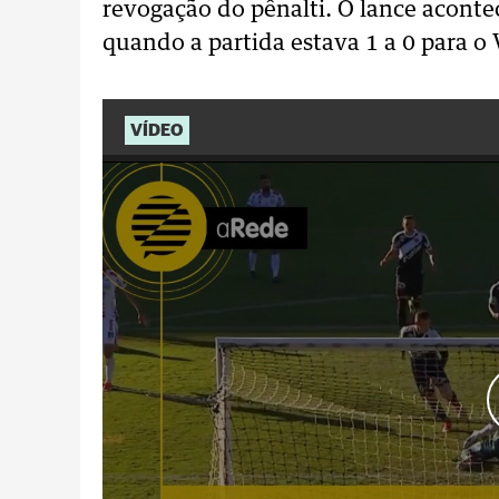
revogação do pênalti. O lance acont
quando a partida estava 1 a 0 para o 
VÍDEO