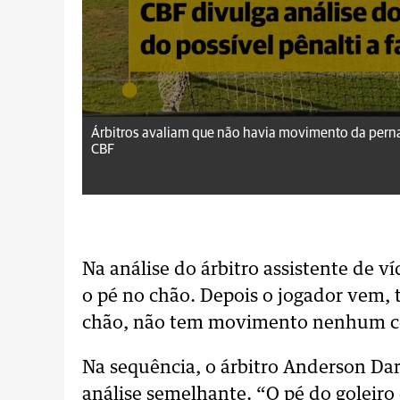
Árbitros avaliam que não havia movimento da pern
CBF
Na análise do árbitro assistente de ví
o pé no chão. Depois o jogador vem, t
chão, não tem movimento nenhum con
Na sequência, o árbitro Anderson Da
análise semelhante. “O pé do goleir