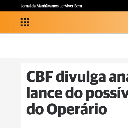
Jornal da Manhã
Vamos Ler
Viver Bem
CBF divulga an
lance do possív
do Operário