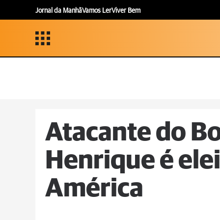
Jornal da Manhã
Vamos Ler
Viver Bem
Atacante do Bo
Henrique é elei
América