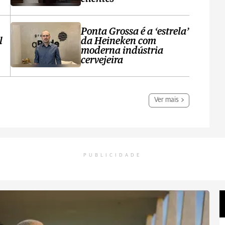
Ponta Grossa é a ‘estrela’
l
da Heineken com
moderna indústria
cervejeira
Ver mais
PUBLICIDADE