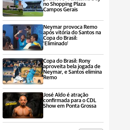
no Shopping Plaza
Campos Gerais
Neymar provoca Remo
após vitória do Santos na
Copa do Brasil:
'Eliminado'
Copa do Brasil: Rony
aproveita bela jogada de
Neymar, e Santos elimina
Remo
José Aldo é atração
confirmada para o CDL
Show em Ponta Grossa