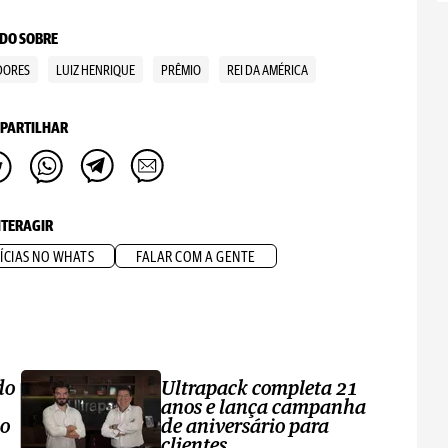
DO SOBRE
DORES
LUIZ HENRIQUE
PRÊMIO
REI DA AMÉRICA
PARTILHAR
NTERAGIR
ÍCIAS NO WHATS
FALAR COM A GENTE
do
Ultrapack completa 21
anos e lança campanha
no
de aniversário para
clientes