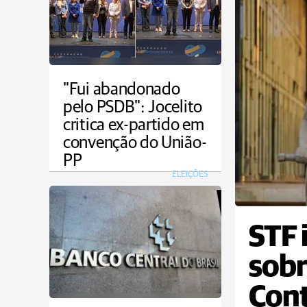
"Fui abandonado
pelo PSDB": Jocelito
critica ex-partido em
convenção do União-
PP
ELEIÇÕES
STF 
sobr
Cont