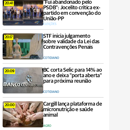
"Fui abandonado pelo
20:41
PSDB": Jocelito critica ex-
partido em convenção do
União-PP
ELEIÇÕES
STF inicia julgamento
20:17
sobre validade da Lei das
Contravenções Penais
COTIDIANO
BC corta Selic para 14% ao
20:09
ano e deixa "porta aberta"
para próxima reunião
COTIDIANO
Cargill lança plataforma de
20:00
micronutrição e saúde
animal
AGRO