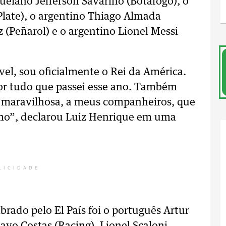
lano Jefferson Savarino (Botafogo), o
Plate), o argentino Thiago Almada
 (Peñarol) e o argentino Lionel Messi
vel, sou oficialmente o Rei da América.
or tudo que passei esse ano. Também
da maravilhosa, a meus companheiros, que
mo”, declarou Luiz Henrique em uma
LICIDADE
rado pelo El País foi o português Artur