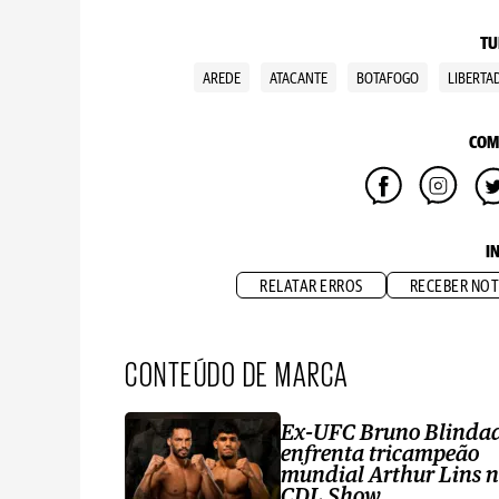
TU
AREDE
ATACANTE
BOTAFOGO
LIBERTA
COM
I
RELATAR ERROS
RECEBER NOT
CONTEÚDO DE MARCA
Ex-UFC Bruno Blinda
enfrenta tricampeão
mundial Arthur Lins 
CDL Show