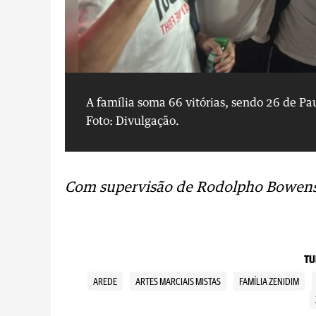
A família soma 66 vitórias, sendo 26 de Pau
Foto: Divulgação.
Com supervisão de Rodolpho Bowens
TU
AREDE
ARTES MARCIAIS MISTAS
FAMÍLIA ZENIDIM