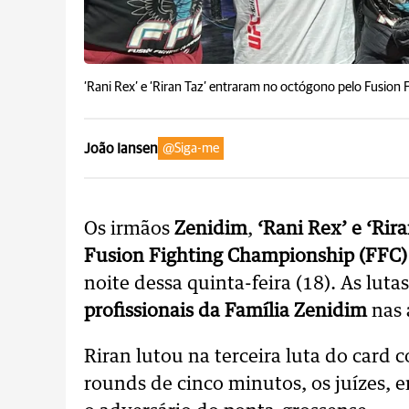
‘Rani Rex’ e ‘Riran Taz’ entraram no octógono pelo Fusion
João Iansen
@Siga-me
Os irmãos
Zenidim
,
‘Rani Rex’ e ‘Rira
Fusion Fighting Championship (FFC)
noite dessa quinta-feira (18). As lut
profissionais da Família Zenidim
nas 
Riran lutou na terceira luta do card 
rounds de cinco minutos, os juízes, e