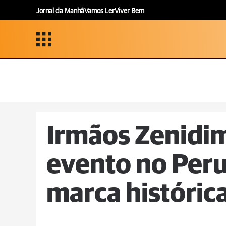
Jornal da Manhã
Vamos Ler
Viver Bem
Irmãos Zenidi
evento no Peru
marca históric