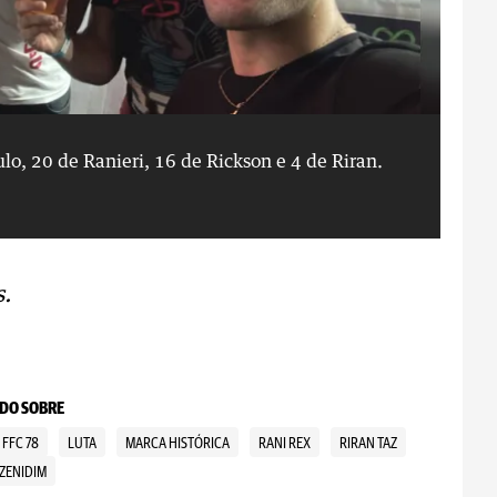
lo, 20 de Ranieri, 16 de Rickson e 4 de Riran.
A 
Fo
.
DO SOBRE
FFC 78
LUTA
MARCA HISTÓRICA
RANI REX
RIRAN TAZ
ZENIDIM