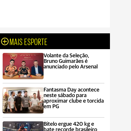
MAIS ESPORTE
Volante da Seleção,
Bruno Guimarães é
anunciado pelo Arsenal
Fantasma Day acontece
neste sábado para
aproximar clube e torcida
em PG
Bitelo ergue 420 kg e
bate recorde brasileiro