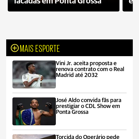
facadas em Ponta Grossa
es
MAIS ESPORTE
Vini Jr. aceita proposta e
renova contrato com o Real
Madrid até 2032
José Aldo convida fãs para
prestigiar o CDL Show em
Ponta Grossa
Torcida do Operário pede