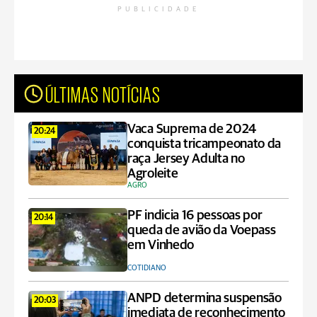
PUBLICIDADE
ÚLTIMAS NOTÍCIAS
Vaca Suprema de 2024
20:24
conquista tricampeonato da
raça Jersey Adulta no
Agroleite
AGRO
PF indicia 16 pessoas por
20:14
queda de avião da Voepass
em Vinhedo
COTIDIANO
ANPD determina suspensão
20:03
imediata de reconhecimento