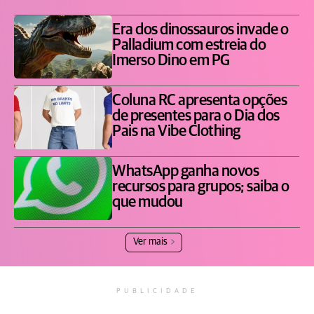
Era dos dinossauros invade o
Palladium com estreia do
Imerso Dino em PG
Coluna RC apresenta opções
de presentes para o Dia dos
Pais na Vibe Clothing
WhatsApp ganha novos
recursos para grupos; saiba o
que mudou
Ver mais
PUBLICIDADE