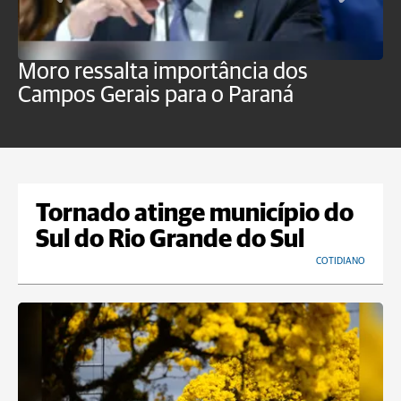
Moro ressalta importância dos
E
Campos Gerais para o Paraná
m
Tornado atinge município do
Sul do Rio Grande do Sul
COTIDIANO