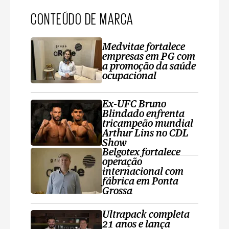
CONTEÚDO DE MARCA
Medvitae fortalece
empresas em PG com
a promoção da saúde
ocupacional
Ex-UFC Bruno
Blindado enfrenta
tricampeão mundial
Arthur Lins no CDL
Show
Belgotex fortalece
operação
internacional com
fábrica em Ponta
Grossa
Ultrapack completa
21 anos e lança