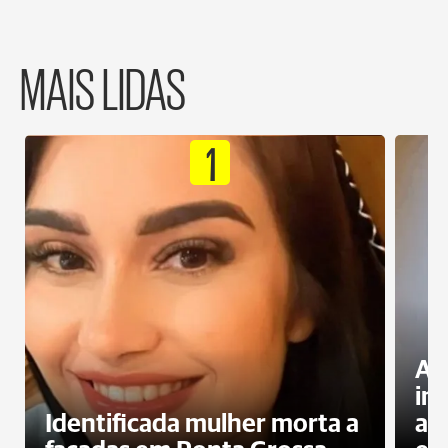
MAIS LIDAS
1
Al
in
Identificada mulher morta a
ag