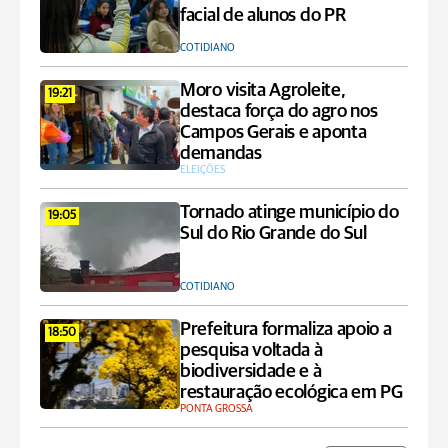
facial de alunos do PR
COTIDIANO
Moro visita Agroleite,
19:21
destaca força do agro nos
Campos Gerais e aponta
demandas
ELEIÇÕES
Tornado atinge município do
19:05
Sul do Rio Grande do Sul
COTIDIANO
Prefeitura formaliza apoio a
18:50
pesquisa voltada à
biodiversidade e à
restauração ecológica em PG
PONTA GROSSA