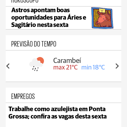
Astros apontam boas
oportunidades para Áries e
Sagitário nesta sexta
PREVISÃO DO TEMPO
Jaguariaíva
in 18°C
max 22°C
min 19°C
EMPREGOS
Trabalhe como azulejista em Ponta
Grossa; confira as vagas desta sexta