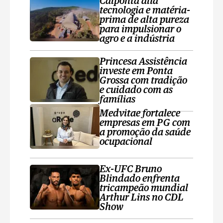
Calponta alia
tecnologia e matéria-
prima de alta pureza
para impulsionar o
agro e a indústria
Princesa Assistência
investe em Ponta
Grossa com tradição
e cuidado com as
famílias
Medvitae fortalece
empresas em PG com
a promoção da saúde
ocupacional
Ex-UFC Bruno
Blindado enfrenta
tricampeão mundial
Arthur Lins no CDL
Show