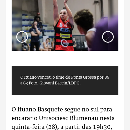
O Ituano venceu o time de Ponta Grossa por 86
O
a 63
Foto: Giovani Baccin/LDPG.
a
O Ituano Basquete segue no sul para
encarar o Unisociesc Blumenau nesta
quinta-feira (28), a partir das 19h30,