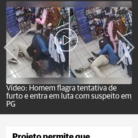
Vídeo: Homem flagra tentativa de
B
furto e entra em luta com suspeito em
j
PG
Projeto permite que