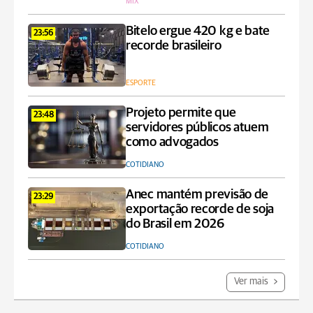
MIX
Bitelo ergue 420 kg e bate
23:56
recorde brasileiro
ESPORTE
Projeto permite que
23:48
servidores públicos atuem
como advogados
COTIDIANO
Anec mantém previsão de
23:29
exportação recorde de soja
do Brasil em 2026
COTIDIANO
Ver mais