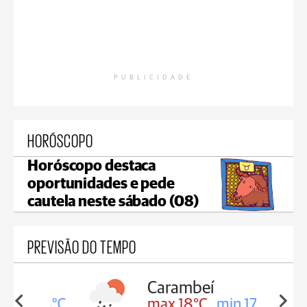
PUBLICIDADE
HORÓSCOPO
Horóscopo destaca
oportunidades e pede
cautela neste sábado (08)
PREVISÃO DO TEMPO
Carambeí
in 18°C
max 18°C
min 17°C