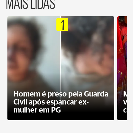
MAIS LIDAS
1
Homem é preso pela Guarda
Mo
Civil após espancar ex-
vo
mulher em PG
co