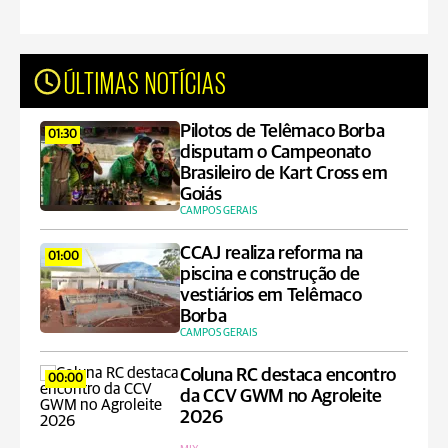
ÚLTIMAS NOTÍCIAS
Pilotos de Telêmaco Borba
01:30
disputam o Campeonato
Brasileiro de Kart Cross em
Goiás
CAMPOS GERAIS
CCAJ realiza reforma na
01:00
piscina e construção de
vestiários em Telêmaco
Borba
CAMPOS GERAIS
Coluna RC destaca encontro
00:00
da CCV GWM no Agroleite
2026