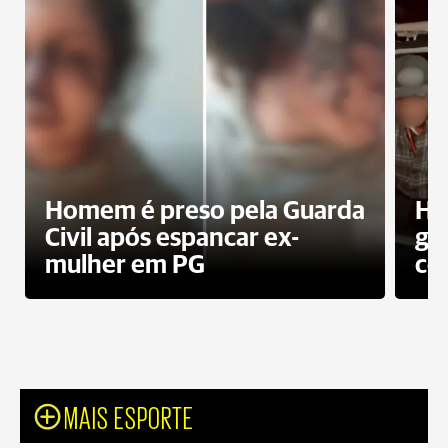
Homem é preso pela Guarda
Ho
Civil após espancar ex-
gr
mulher em PG
co
MAIS ESPORTE