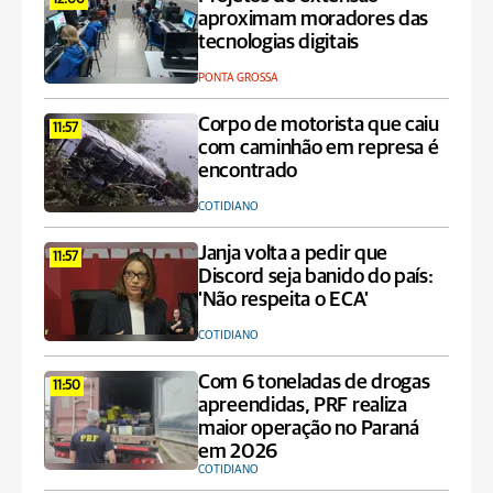
12:00
aproximam moradores das
tecnologias digitais
PONTA GROSSA
Corpo de motorista que caiu
11:57
com caminhão em represa é
encontrado
COTIDIANO
Janja volta a pedir que
11:57
Discord seja banido do país:
'Não respeita o ECA'
COTIDIANO
Com 6 toneladas de drogas
11:50
apreendidas, PRF realiza
maior operação no Paraná
em 2026
COTIDIANO