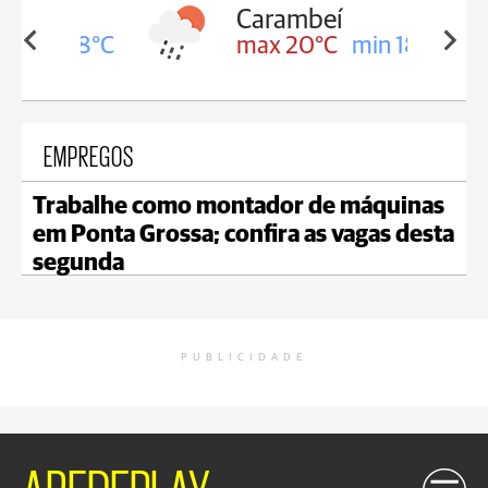
Carambeí
in 18°C
max 20°C
min 18°C
EMPREGOS
Trabalhe como montador de máquinas
em Ponta Grossa; confira as vagas desta
segunda
PUBLICIDADE