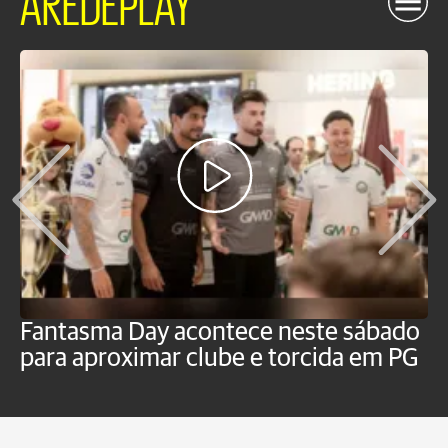
AREDEPLAY
Fantasma Day acontece neste sábado
S
para aproximar clube e torcida em PG
s
o