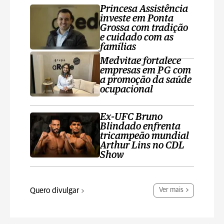
Princesa Assistência
investe em Ponta
Grossa com tradição
e cuidado com as
famílias
Medvitae fortalece
empresas em PG com
a promoção da saúde
ocupacional
Ex-UFC Bruno
Blindado enfrenta
tricampeão mundial
Arthur Lins no CDL
Show
Quero divulgar
Ver mais