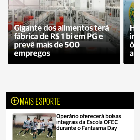
Gigante dos alimentos terá
Ho
fábrica de R$ 1 bi em PG e
im
prevê mais de 500
ôn
empregos
ac
MAIS ESPORTE
Operário oferecerá bolsas
integrais da Escola OFEC
durante o Fantasma Day