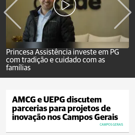
Princesa Assistência investe em PG
C
com tradição e cuidado com as
p
famílias
o
AMCG e UEPG discutem
parcerias para projetos de
inovação nos Campos Gerais
CAMPOS GERAIS