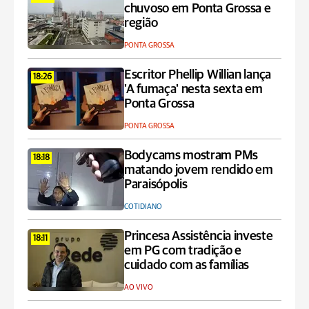
chuvoso em Ponta Grossa e
região
PONTA GROSSA
Escritor Phellip Willian lança
18:26
'A fumaça' nesta sexta em
Ponta Grossa
PONTA GROSSA
Bodycams mostram PMs
18:18
matando jovem rendido em
Paraisópolis
COTIDIANO
Princesa Assistência investe
18:11
em PG com tradição e
cuidado com as famílias
AO VIVO