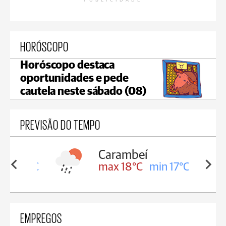
PUBLICIDADE
HORÓSCOPO
Horóscopo destaca
oportunidades e pede
cautela neste sábado (08)
PREVISÃO DO TEMPO
Carambeí
in 18°C
max 18°C
min 17°C
EMPREGOS