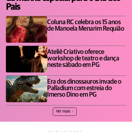
Pais
Coluna RC celebra os 15 anos
de Manoela Menarim Requião
Ateliê Criativo oferece
workshop de teatro e dança
neste sábado em PG
Era dos dinossauros invade o
Palladium com estreia do
Imerso Dino em PG
Ver mais