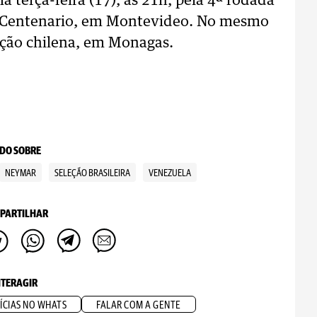
a terça-feira (17), às 21h, pela 4ª rodada
dio Centenario, em Montevideo. No mesmo
leção chilena, em Monagas.
DO SOBRE
NEYMAR
SELEÇÃO BRASILEIRA
VENEZUELA
PARTILHAR
NTERAGIR
ÍCIAS NO WHATS
FALAR COM A GENTE