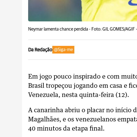
Neymar lamenta chance perdida -
Foto: GIL GOMES/AGI
Da Redação
@Siga-me
Em jogo pouco inspirado e com muitos
Brasil tropeçou jogando em casa e fic
Venezuela, nesta quinta-feira (12).
A canarinha abriu o placar no início
Magalhães, e os venezuelanos empat
40 minutos da etapa final.