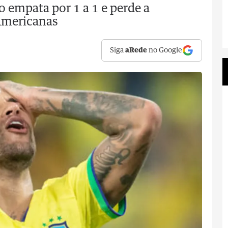
ão empata por 1 a 1 e perde a
-Americanas
Siga
aRede
no Google