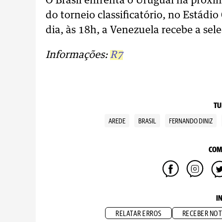
O Brasil enfrenta o Uruguai na próxim
do torneio classificatório, no Está
dia, às 18h, a Venezuela recebe a se
Informações:
R7
TU
AREDE
BRASIL
FERNANDO DINIZ
COM
I
RELATAR ERROS
RECEBER NOT