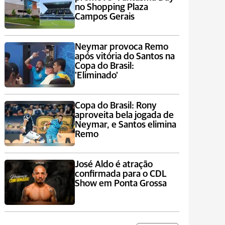
no Shopping Plaza
Campos Gerais
Neymar provoca Remo
após vitória do Santos na
Copa do Brasil:
'Eliminado'
Copa do Brasil: Rony
aproveita bela jogada de
Neymar, e Santos elimina
Remo
José Aldo é atração
confirmada para o CDL
Show em Ponta Grossa