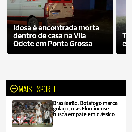
Idosa é encontrada morta
dentro de casa na Vila
To
Odete em Ponta Grossa
e 
MAIS ESPORTE
Brasileirão: Botafogo marca
golaço, mas Fluminense
busca empate em clássico