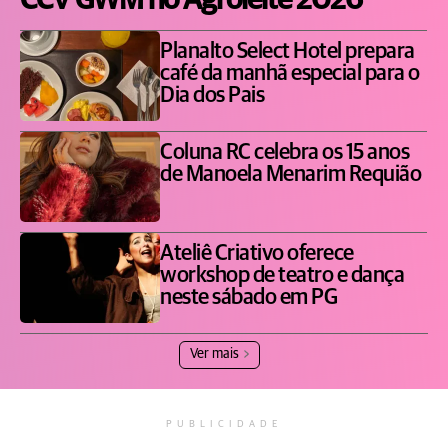
CCV GWM no Agroleite 2026
Planalto Select Hotel prepara
café da manhã especial para o
Dia dos Pais
Coluna RC celebra os 15 anos
de Manoela Menarim Requião
Ateliê Criativo oferece
workshop de teatro e dança
neste sábado em PG
Ver mais
PUBLICIDADE