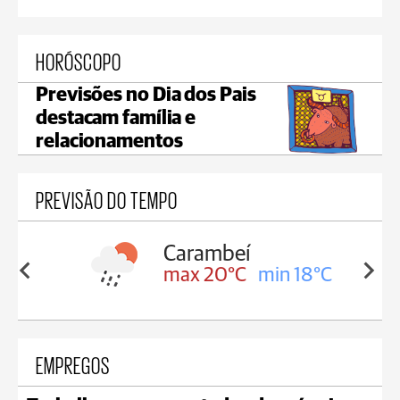
HORÓSCOPO
Previsões no Dia dos Pais
destacam família e
relacionamentos
PREVISÃO DO TEMPO
Carambeí
in 18°C
max 20°C
min 18°C
EMPREGOS