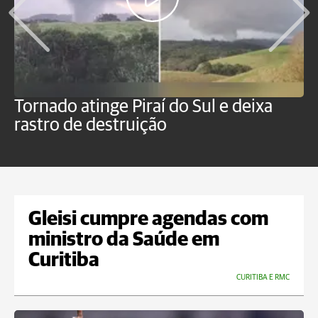
Tornado atinge Piraí do Sul e deixa
H
rastro de destruição
C
m
Gleisi cumpre agendas com
ministro da Saúde em
Curitiba
CURITIBA E RMC