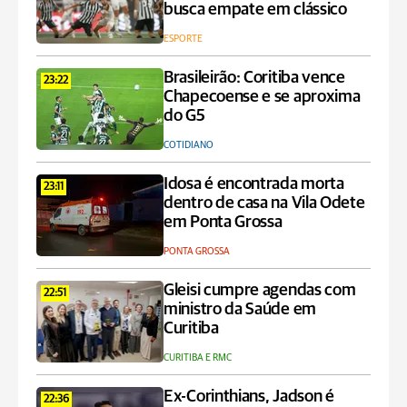
busca empate em clássico
ESPORTE
Brasileirão: Coritiba vence
23:22
Chapecoense e se aproxima
do G5
COTIDIANO
Idosa é encontrada morta
23:11
dentro de casa na Vila Odete
em Ponta Grossa
PONTA GROSSA
Gleisi cumpre agendas com
22:51
ministro da Saúde em
Curitiba
CURITIBA E RMC
Ex-Corinthians, Jadson é
22:36