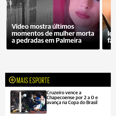
Vídeo mostra últimos
momentos de mulher morta
Id
a pedradas em Palmeira
fa
MAIS ESPORTE
Cruzeiro vence a
Chapecoense por 2 a 0 e
avança na Copa do Brasil