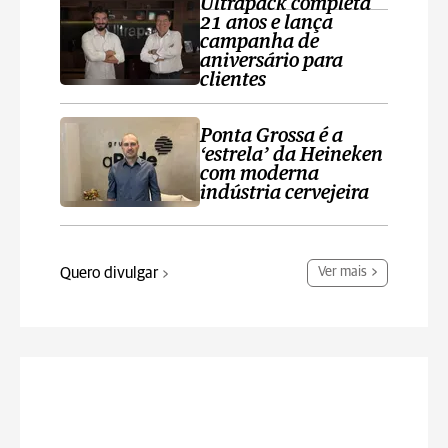
Ultrapack completa
21 anos e lança
campanha de
aniversário para
clientes
Ponta Grossa é a
‘estrela’ da Heineken
com moderna
indústria cervejeira
Quero divulgar
Ver mais