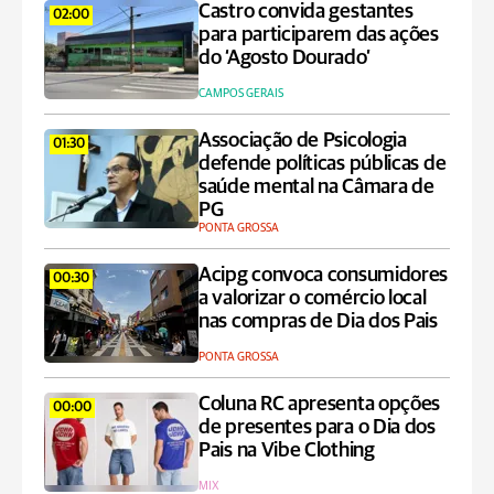
Castro convida gestantes
02:00
para participarem das ações
do ‘Agosto Dourado’
CAMPOS GERAIS
Associação de Psicologia
01:30
defende políticas públicas de
saúde mental na Câmara de
PG
PONTA GROSSA
Acipg convoca consumidores
00:30
a valorizar o comércio local
nas compras de Dia dos Pais
PONTA GROSSA
Coluna RC apresenta opções
00:00
de presentes para o Dia dos
Pais na Vibe Clothing
MIX