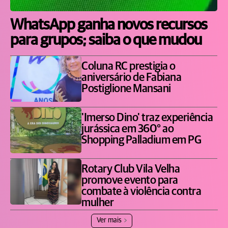
WhatsApp ganha novos recursos
para grupos; saiba o que mudou
Coluna RC prestigia o
aniversário de Fabiana
Postiglione Mansani
'Imerso Dino' traz experiência
jurássica em 360° ao
Shopping Palladium em PG
Rotary Club Vila Velha
promove evento para
combate à violência contra
mulher
Ver mais