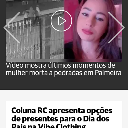
Vídeo mostra últimos momentos de
"
mulher morta a pedradas em Palmeira
c
U
Coluna RC apresenta opções
de presentes para o Dia dos
Pais na Vibe Clothing