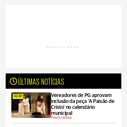
PUBLICIDADE
ÚLTIMAS NOTÍCIAS
Vereadores de PG aprovam
02:30
inclusão da peça 'A Paixão de
Cristo' no calendário
municipal
PONTA GROSSA