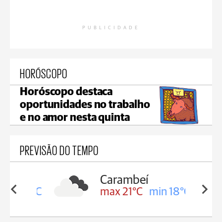
PUBLICIDADE
HORÓSCOPO
Horóscopo destaca
oportunidades no trabalho
e no amor nesta quinta
PREVISÃO DO TEMPO
Carambeí
in 19°C
max 21°C
min 18°C