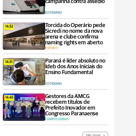
campanha contra assédio
COTIDIANO
Torcida do Operário pede
14:52
Sicredi no nome da nova
arena e clube confirma
naming rights em aberto
ESPORTE
Paraná é líder absoluto no
14:51
Ideb dos Anos Iniciais do
Ensino Fundamental
COTIDIANO
Gestores da AMCG
14:45
recebem títulos de
Prefeito Inovador em
Congresso Paranaense
CAMPOS GERAIS
Ver mais