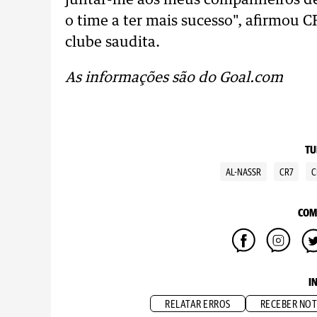
juntar-me aos meus companheiros de 
o time a ter mais sucesso", afirmou 
clube saudita.
As informações são do Goal.com
TU
AL-NASSR
CR7
C
COM
I
RELATAR ERROS
RECEBER NOT