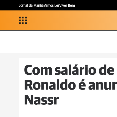
Jornal da Manhã
Vamos Ler
Viver Bem
Com salário de 
Ronaldo é anun
Nassr