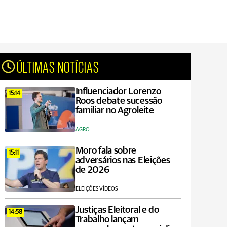
ÚLTIMAS NOTÍCIAS
Influenciador Lorenzo
15:14
Roos debate sucessão
familiar no Agroleite
AGRO
Moro fala sobre
15:11
adversários nas Eleições
de 2026
ELEIÇÕES VÍDEOS
Justiças Eleitoral e do
14:58
Trabalho lançam