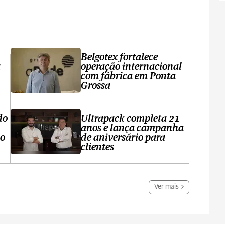
Belgotex fortalece
a
operação internacional
com fábrica em Ponta
Grossa
do
Ultrapack completa 21
anos e lança campanha
no
de aniversário para
clientes
Ver mais