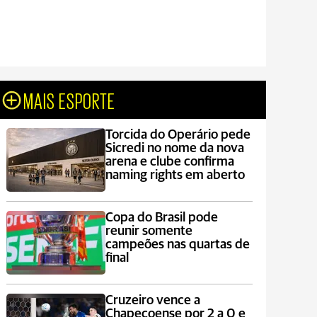
MAIS ESPORTE
Torcida do Operário pede
Sicredi no nome da nova
arena e clube confirma
naming rights em aberto
Copa do Brasil pode
reunir somente
campeões nas quartas de
final
Cruzeiro vence a
Chapecoense por 2 a 0 e