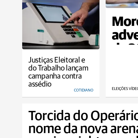
Moro
adve
de 
Justiças Eleitoral e
do Trabalho lançam
campanha contra
assédio
ELEIÇÕES VÍDE
COTIDIANO
Torcida do Operári
nome da nova arena