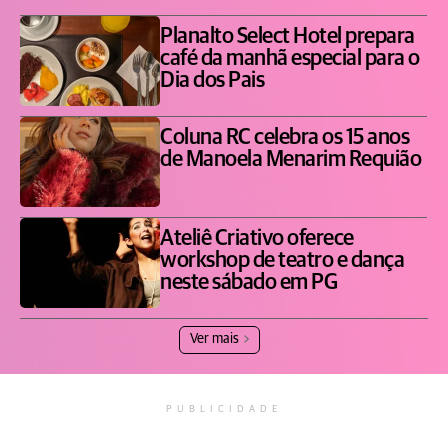
Planalto Select Hotel prepara
café da manhã especial para o
Dia dos Pais
Coluna RC celebra os 15 anos
de Manoela Menarim Requião
Ateliê Criativo oferece
workshop de teatro e dança
neste sábado em PG
Ver mais
PUBLICIDADE