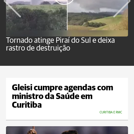
Tornado atinge Piraí do Sul e deixa
H
rastro de destruição
C
m
Gleisi cumpre agendas com
ministro da Saúde em
Curitiba
CURITIBA E RMC