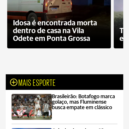
Idosa é encontrada morta
dentro de casa na Vila
To
Odete em Ponta Grossa
e 
MAIS ESPORTE
Brasileirão: Botafogo marca
golaço, mas Fluminense
busca empate em clássico