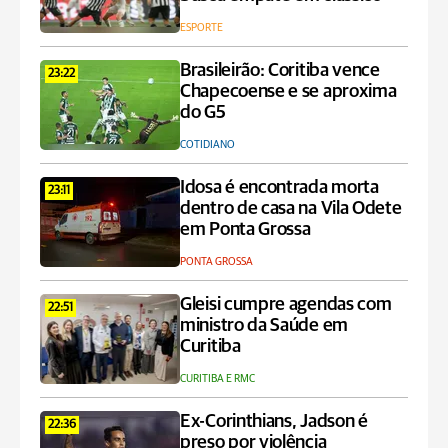
ESPORTE
Brasileirão: Coritiba vence
23:22
Chapecoense e se aproxima
do G5
COTIDIANO
Idosa é encontrada morta
23:11
dentro de casa na Vila Odete
em Ponta Grossa
PONTA GROSSA
Gleisi cumpre agendas com
22:51
ministro da Saúde em
Curitiba
CURITIBA E RMC
Ex-Corinthians, Jadson é
22:36
preso por violência