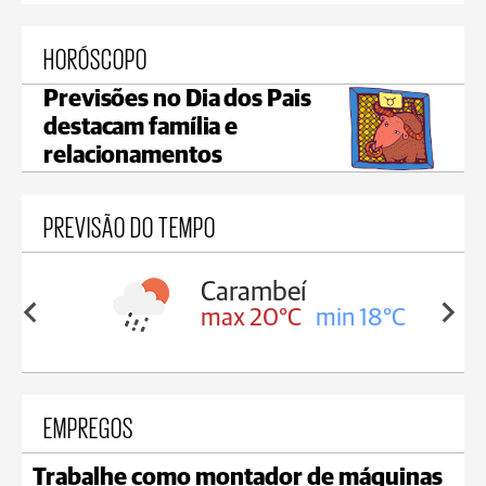
HORÓSCOPO
Previsões no Dia dos Pais
destacam família e
relacionamentos
PREVISÃO DO TEMPO
Carambeí
in 18°C
max 20°C
min 18°C
EMPREGOS
Trabalhe como montador de máquinas