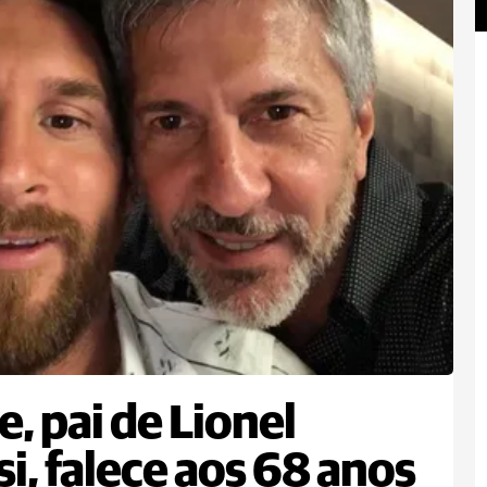
e, pai de Lionel
i, falece aos 68 anos