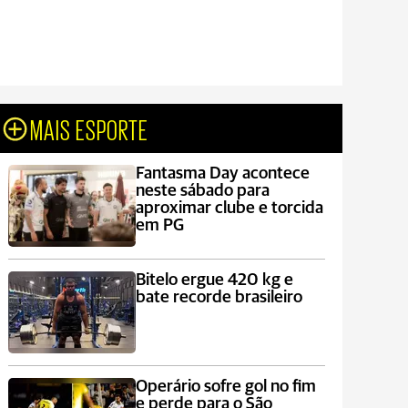
MAIS ESPORTE
Fantasma Day acontece
neste sábado para
aproximar clube e torcida
em PG
Bitelo ergue 420 kg e
bate recorde brasileiro
Operário sofre gol no fim
e perde para o São