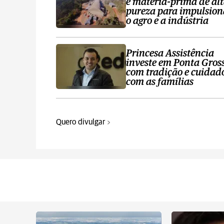
e matéria-prima de al
pureza para impulsion
o agro e a indústria
Princesa Assistência
investe em Ponta Gros
com tradição e cuidad
com as famílias
Quero divulgar