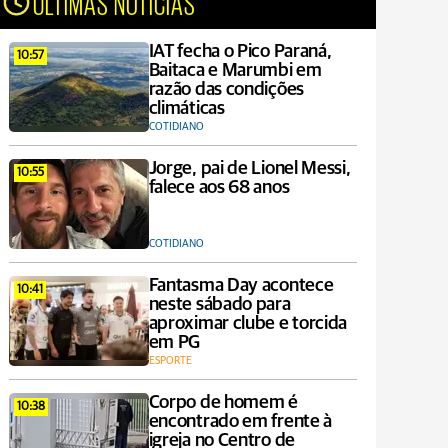
ÚLTIMAS NOTÍCIAS
IAT fecha o Pico Paraná,
10:57
Baitaca e Marumbi em
razão das condições
climáticas
COTIDIANO
Jorge, pai de Lionel Messi,
10:55
falece aos 68 anos
COTIDIANO
Fantasma Day acontece
10:41
neste sábado para
aproximar clube e torcida
em PG
ESPORTE
Corpo de homem é
10:38
encontrado em frente à
igreja no Centro de