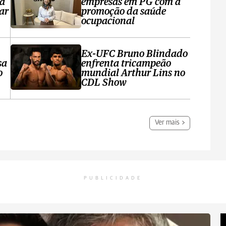
ta
empresas em PG com a
ar
promoção da saúde
ocupacional
Ex-UFC Bruno Blindado
sa
enfrenta tricampeão
o
mundial Arthur Lins no
CDL Show
Ver mais
PUBLICIDADE