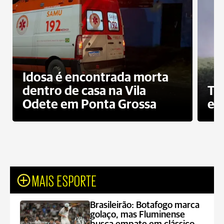
Idosa é encontrada morta
dentro de casa na Vila
To
Odete em Ponta Grossa
e 
MAIS ESPORTE
Brasileirão: Botafogo marca
golaço, mas Fluminense