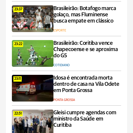
Brasileirão: Botafogo marca
23:37
golaço, mas Fluminense
busca empate em clássico
ESPORTE
Brasileirão: Coritiba vence
23:22
Chapecoense e se aproxima
do G5
COTIDIANO
Idosa é encontrada morta
23:11
dentro de casa na Vila Odete
em Ponta Grossa
PONTA GROSSA
Gleisi cumpre agendas com
22:51
ministro da Saúde em
Curitiba