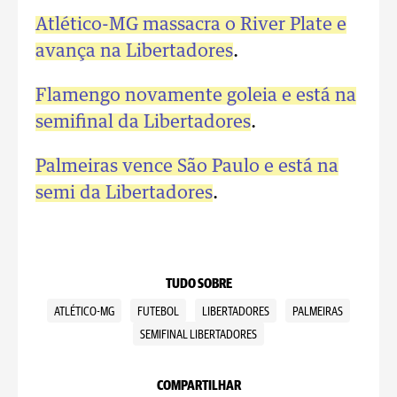
Atlético-MG massacra o River Plate e
avança na Libertadores
.
Flamengo novamente goleia e está na
semifinal da Libertadores
.
Palmeiras vence São Paulo e está na
semi da Libertadores
.
TUDO SOBRE
ATLÉTICO-MG
FUTEBOL
LIBERTADORES
PALMEIRAS
SEMIFINAL LIBERTADORES
COMPARTILHAR