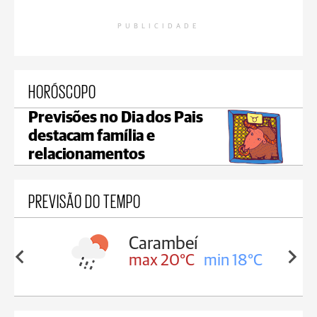
PUBLICIDADE
HORÓSCOPO
Previsões no Dia dos Pais
destacam família e
relacionamentos
PREVISÃO DO TEMPO
Carambeí
in 18°C
max 20°C
min 18°C