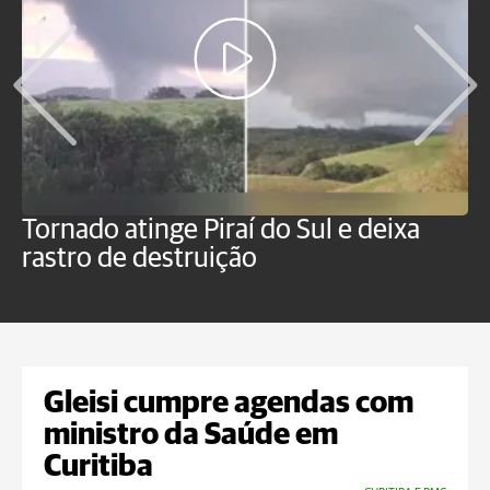
Tornado atinge Piraí do Sul e deixa
H
rastro de destruição
C
m
Gleisi cumpre agendas com
ministro da Saúde em
Curitiba