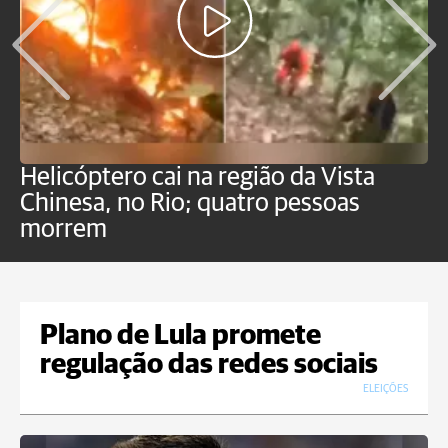
Helicóptero cai na região da Vista
C
Chinesa, no Rio; quatro pessoas
a
morrem
o
Plano de Lula promete
regulação das redes sociais
ELEIÇÕES