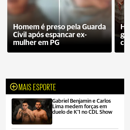
Homem é preso pela Guarda
Ho
Civil após espancar ex-
gr
mulher em PG
co
MAIS ESPORTE
Gabriel Benjamin e Carlos
Lima medem forças em
duelo de K’1 no CDL Show