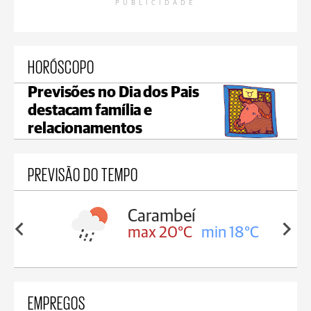
PUBLICIDADE
HORÓSCOPO
Previsões no Dia dos Pais
destacam família e
relacionamentos
PREVISÃO DO TEMPO
Carambeí
in 18°C
max 20°C
min 18°C
EMPREGOS