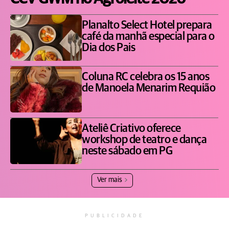
Planalto Select Hotel prepara
café da manhã especial para o
Dia dos Pais
Coluna RC celebra os 15 anos
de Manoela Menarim Requião
Ateliê Criativo oferece
workshop de teatro e dança
neste sábado em PG
Ver mais
PUBLICIDADE