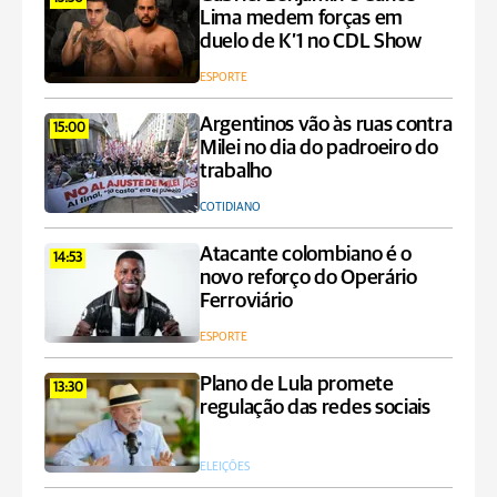
Lima medem forças em
duelo de K’1 no CDL Show
ESPORTE
Argentinos vão às ruas contra
15:00
Milei no dia do padroeiro do
trabalho
COTIDIANO
Atacante colombiano é o
14:53
novo reforço do Operário
Ferroviário
ESPORTE
Plano de Lula promete
13:30
regulação das redes sociais
ELEIÇÕES