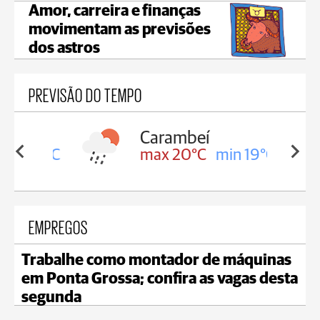
Amor, carreira e finanças
movimentam as previsões
dos astros
PREVISÃO DO TEMPO
Carambeí
in 19°C
max 20°C
min 19°C
EMPREGOS
Trabalhe como montador de máquinas
em Ponta Grossa; confira as vagas desta
segunda