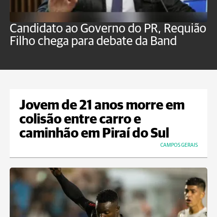
Candidato ao Governo do PR, Requião
S
Filho chega para debate da Band
p
B
Jovem de 21 anos morre em
colisão entre carro e
caminhão em Piraí do Sul
CAMPOS GERAIS