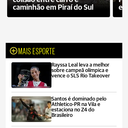
caminhão em Piraí do Sul
en
MAIS ESPORTE
Rayssa Leal leva a melhor
sobre campeã olímpica e
vence o SLS Rio Takeover
Santos é dominado pelo
Athletico-PR na Vila e
estaciona no Z4 do
Brasileiro