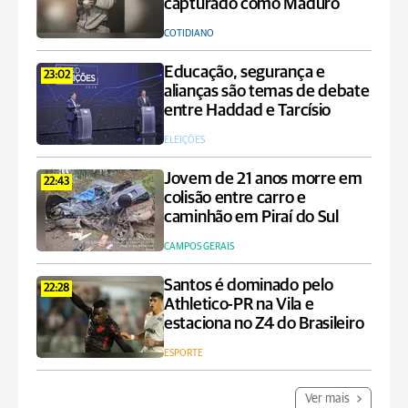
capturado como Maduro
COTIDIANO
Educação, segurança e
23:02
alianças são temas de debate
entre Haddad e Tarcísio
ELEIÇÕES
Jovem de 21 anos morre em
22:43
colisão entre carro e
caminhão em Piraí do Sul
CAMPOS GERAIS
Santos é dominado pelo
22:28
Athletico-PR na Vila e
estaciona no Z4 do Brasileiro
ESPORTE
Ver mais