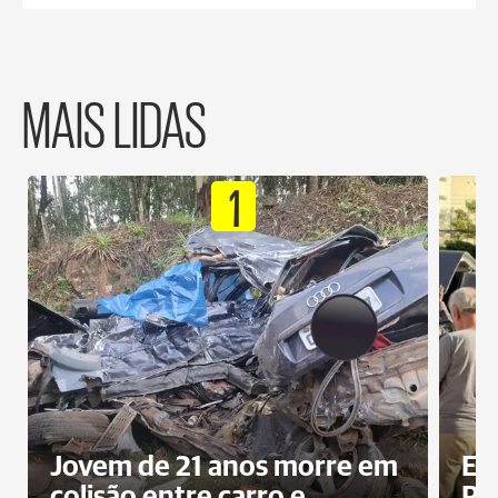
MAIS LIDAS
1
Jovem de 21 anos morre em
Ex
colisão entre carro e
Pe