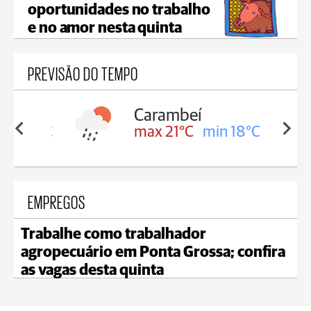
oportunidades no trabalho
e no amor nesta quinta
PREVISÃO DO TEMPO
Carambeí
in 18°C
max 21°C
min 18°C
EMPREGOS
Trabalhe como trabalhador
agropecuário em Ponta Grossa; confira
as vagas desta quinta