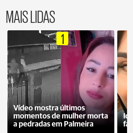
MAIS LIDAS
1
Vídeo mostra últimos
momentos de mulher morta
Id
a pedradas em Palmeira
fa