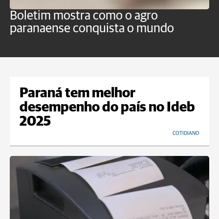
Boletim mostra como o agro
B
paranaense conquista o mundo
B
Paraná tem melhor
desempenho do país no Ideb
2025
COTIDIANO