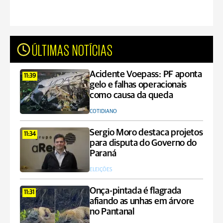
ÚLTIMAS NOTÍCIAS
Acidente Voepass: PF aponta
11:39
gelo e falhas operacionais
como causa da queda
COTIDIANO
Sergio Moro destaca projetos
11:34
para disputa do Governo do
Paraná
ELEIÇÕES
Onça-pintada é flagrada
11:31
afiando as unhas em árvore
no Pantanal