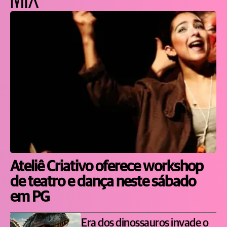
Ateliê Criativo oferece workshop
de teatro e dança neste sábado
em PG
Era dos dinossauros invade o