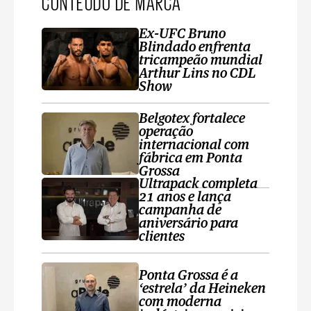
CONTEÚDO DE MARCA
Ex-UFC Bruno
Blindado enfrenta
tricampeão mundial
Arthur Lins no CDL
Show
Belgotex fortalece
operação
internacional com
fábrica em Ponta
Grossa
Ultrapack completa
21 anos e lança
campanha de
aniversário para
clientes
Ponta Grossa é a
‘estrela’ da Heineken
com moderna