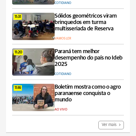
COTIDIANO
Sólidos geométricos viram
11:31
brinquedos em turma
multisseriada de Reserva
VAMOS LER
Paraná tem melhor
11:20
desempenho do país no Ideb
2025
COTIDIANO
Boletim mostra como o agro
11:16
paranaense conquista o
mundo
AO VIVO
Ver mais