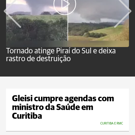
Tornado atinge Piraí do Sul e deixa
H
rastro de destruição
C
m
Gleisi cumpre agendas com
ministro da Saúde em
Curitiba
CURITIBA E RMC