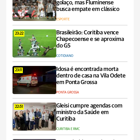
golaço, mas Fluminense
busca empate em clássico
ESPORTE
Brasileirão: Coritiba vence
23:22
Chapecoense e se aproxima
do G5
COTIDIANO
Idosa é encontrada morta
23:11
dentro de casa na Vila Odete
em Ponta Grossa
PONTA GROSSA
Gleisi cumpre agendas com
22:51
ministro da Saúde em
Curitiba
CURITIBA E RMC