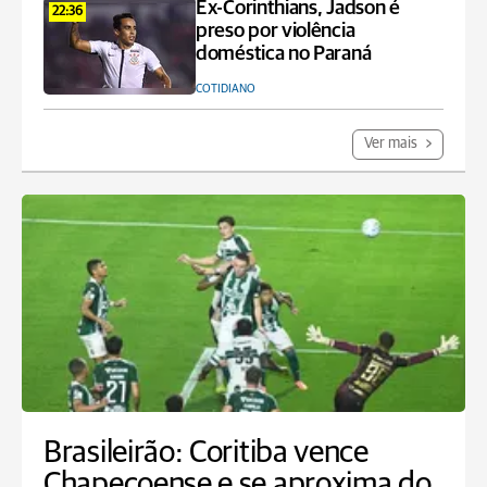
Ex-Corinthians, Jadson é
22:36
preso por violência
doméstica no Paraná
COTIDIANO
Ver mais
Brasileirão: Coritiba vence
Chapecoense e se aproxima do