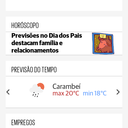
HORÓSCOPO
Previsões no Dia dos Pais
destacam família e
relacionamentos
PREVISÃO DO TEMPO
Carambeí
in 18°C
max 20°C
min 18°C
EMPREGOS