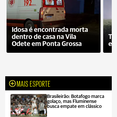
Idosa é encontrada morta
dentro de casa na Vila
To
Odete em Ponta Grossa
e 
MAIS ESPORTE
Brasileirão: Botafogo marca
golaço, mas Fluminense
busca empate em clássico