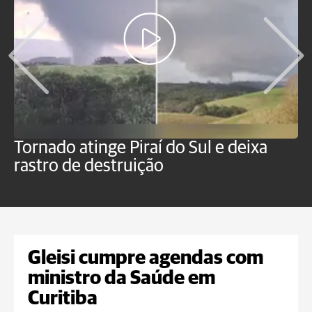
Tornado atinge Piraí do Sul e deixa
H
rastro de destruição
C
m
Gleisi cumpre agendas com
ministro da Saúde em
Curitiba