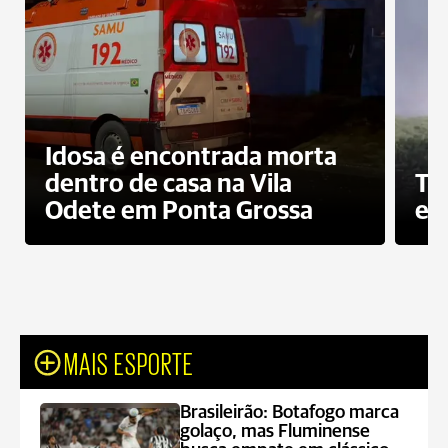
Idosa é encontrada morta
dentro de casa na Vila
To
Odete em Ponta Grossa
e 
MAIS ESPORTE
Brasileirão: Botafogo marca
golaço, mas Fluminense