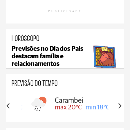
PUBLICIDADE
HORÓSCOPO
Previsões no Dia dos Pais
destacam família e
relacionamentos
PREVISÃO DO TEMPO
Carambeí
in 18°C
max 20°C
min 18°C