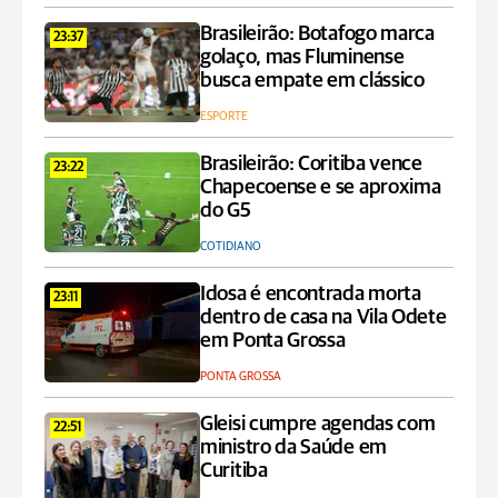
Brasileirão: Botafogo marca
23:37
golaço, mas Fluminense
busca empate em clássico
ESPORTE
Brasileirão: Coritiba vence
23:22
Chapecoense e se aproxima
do G5
COTIDIANO
Idosa é encontrada morta
23:11
dentro de casa na Vila Odete
em Ponta Grossa
PONTA GROSSA
Gleisi cumpre agendas com
22:51
ministro da Saúde em
Curitiba