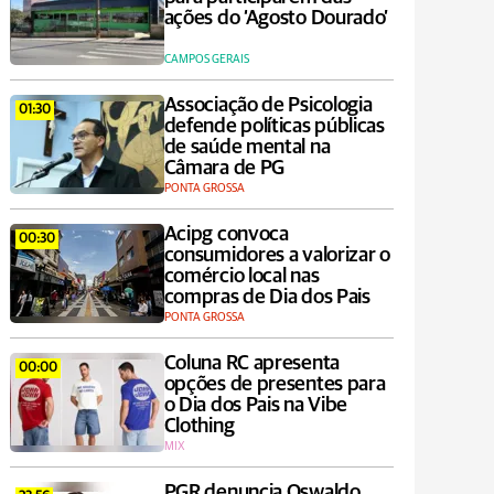
ações do ‘Agosto Dourado’
CAMPOS GERAIS
Associação de Psicologia
01:30
defende políticas públicas
de saúde mental na
Câmara de PG
PONTA GROSSA
Acipg convoca
00:30
consumidores a valorizar o
comércio local nas
compras de Dia dos Pais
PONTA GROSSA
Coluna RC apresenta
00:00
opções de presentes para
o Dia dos Pais na Vibe
Clothing
MIX
PGR denuncia Oswaldo