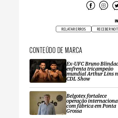
I
RELATAR ERROS
RECEBER NOT
CONTEÚDO DE MARCA
Ex-UFC Bruno Blinda
enfrenta tricampeão
mundial Arthur Lins 
CDL Show
Belgotex fortalece
operação internaciona
com fábrica em Ponta
Grossa