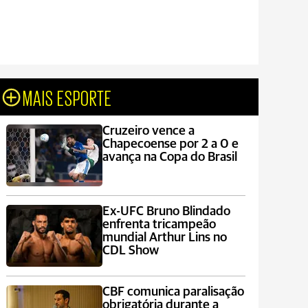
MAIS ESPORTE
Cruzeiro vence a
Chapecoense por 2 a 0 e
avança na Copa do Brasil
Ex-UFC Bruno Blindado
enfrenta tricampeão
mundial Arthur Lins no
CDL Show
CBF comunica paralisação
obrigatória durante a