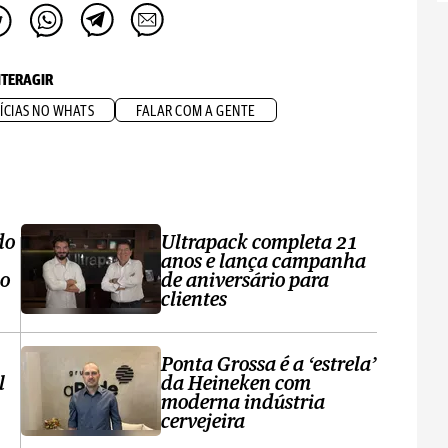
NTERAGIR
ÍCIAS NO WHATS
FALAR COM A GENTE
do
Ultrapack completa 21
anos e lança campanha
no
de aniversário para
clientes
Ponta Grossa é a ‘estrela’
l
da Heineken com
moderna indústria
cervejeira