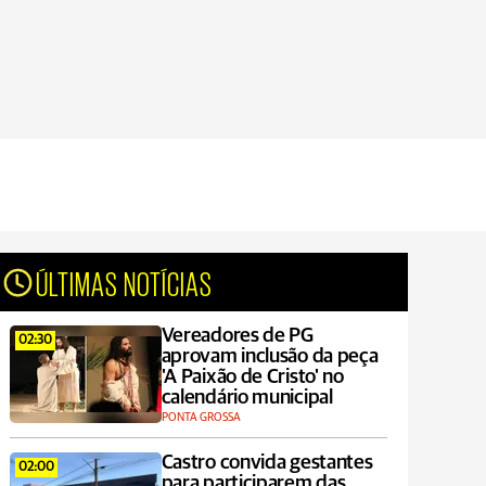
ÚLTIMAS NOTÍCIAS
Vereadores de PG
02:30
aprovam inclusão da peça
'A Paixão de Cristo' no
calendário municipal
PONTA GROSSA
Castro convida gestantes
02:00
para participarem das