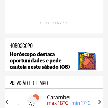
PUBLICIDADE
HORÓSCOPO
Horóscopo destaca
oportunidades e pede
cautela neste sábado (08)
PREVISÃO DO TEMPO
Carambeí
in 18°C
max 18°C
min 17°C