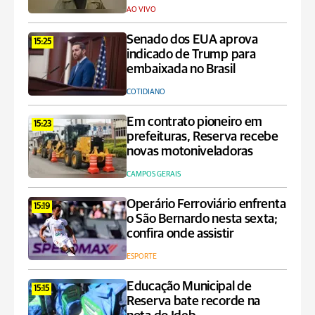
AO VIVO
Senado dos EUA aprova
15:25
indicado de Trump para
embaixada no Brasil
COTIDIANO
Em contrato pioneiro em
15:23
prefeituras, Reserva recebe
novas motoniveladoras
CAMPOS GERAIS
Operário Ferroviário enfrenta
15:19
o São Bernardo nesta sexta;
confira onde assistir
ESPORTE
Educação Municipal de
15:15
Reserva bate recorde na