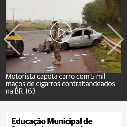
Motorista capota carro com 5 mil
P
maços de cigarros contrabandeados
G
na BR-163
f
Educação Municipal de