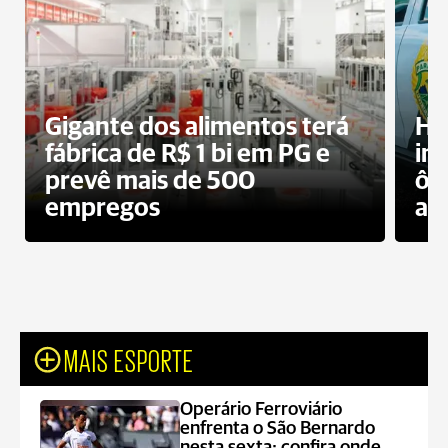
Gigante dos alimentos terá
Ho
fábrica de R$ 1 bi em PG e
im
prevê mais de 500
ôn
empregos
ac
MAIS ESPORTE
Operário Ferroviário
enfrenta o São Bernardo
nesta sexta; confira onde