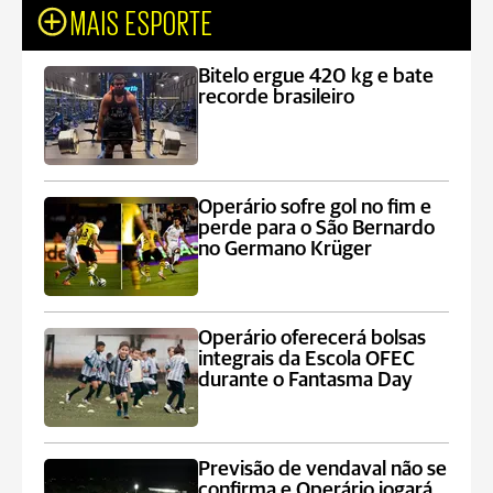
MAIS ESPORTE
Bitelo ergue 420 kg e bate
recorde brasileiro
Operário sofre gol no fim e
perde para o São Bernardo
no Germano Krüger
Operário oferecerá bolsas
integrais da Escola OFEC
durante o Fantasma Day
Previsão de vendaval não se
confirma e Operário jogará