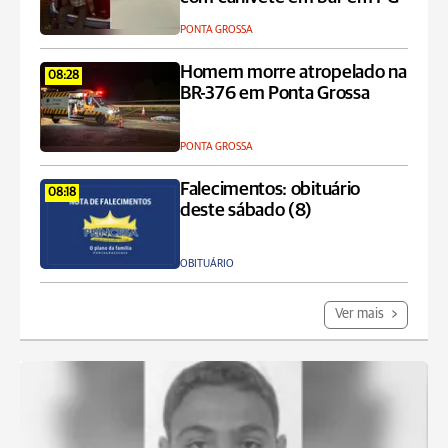
PONTA GROSSA
Homem morre atropelado na
08:28
BR-376 em Ponta Grossa
PONTA GROSSA
Falecimentos: obituário
08:18
deste sábado (8)
OBITUÁRIO
Ver mais