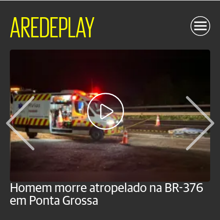
AREDEPLAY
Homem morre atropelado na BR-376
V
em Ponta Grossa
f
P