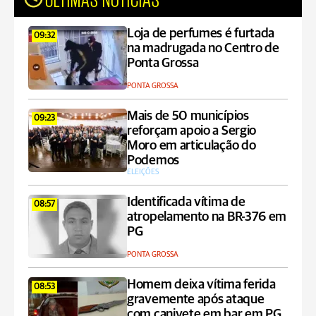
Loja de perfumes é furtada
09:32
na madrugada no Centro de
Ponta Grossa
PONTA GROSSA
Mais de 50 municípios
09:23
reforçam apoio a Sergio
Moro em articulação do
Podemos
ELEIÇÕES
Identificada vítima de
08:57
atropelamento na BR-376 em
PG
PONTA GROSSA
Homem deixa vítima ferida
08:53
gravemente após ataque
com canivete em bar em PG