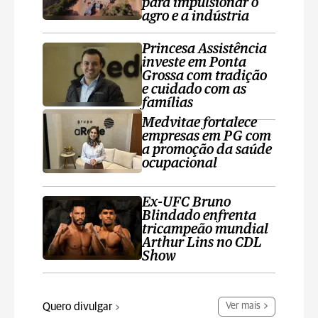
para impulsionar o
agro e a indústria
Princesa Assistência
investe em Ponta
Grossa com tradição
e cuidado com as
famílias
Medvitae fortalece
empresas em PG com
a promoção da saúde
ocupacional
Ex-UFC Bruno
Blindado enfrenta
tricampeão mundial
Arthur Lins no CDL
Show
Quero divulgar
Ver mais