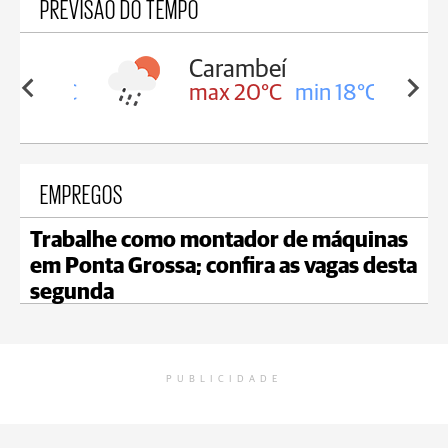
PREVISÃO DO TEMPO
Carambeí
in 18°C
max 20°C
min 18°C
EMPREGOS
Trabalhe como montador de máquinas
em Ponta Grossa; confira as vagas desta
segunda
PUBLICIDADE