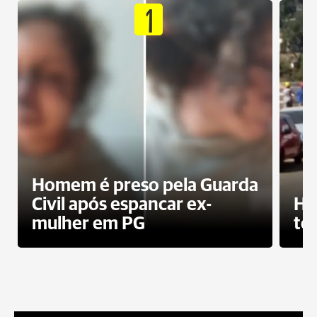
1
Homem é preso pela Guarda
Civil após espancar ex-
Ho
mulher em PG
te