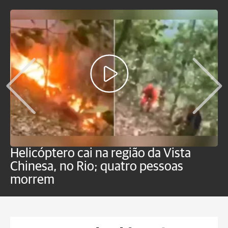
Helicóptero cai na região da Vista
C
Chinesa, no Rio; quatro pessoas
a
morrem
o