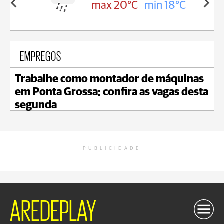
in 18°C
max 20°C
min 18°C
EMPREGOS
Trabalhe como montador de máquinas
em Ponta Grossa; confira as vagas desta
segunda
PUBLICIDADE
AREDEPLAY