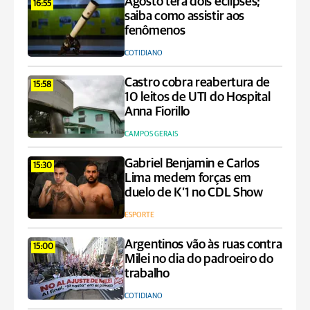
Agosto terá dois eclipses;
16:55
saiba como assistir aos
fenômenos
COTIDIANO
Castro cobra reabertura de
15:58
10 leitos de UTI do Hospital
Anna Fiorillo
CAMPOS GERAIS
Gabriel Benjamin e Carlos
15:30
Lima medem forças em
duelo de K’1 no CDL Show
ESPORTE
Argentinos vão às ruas contra
15:00
Milei no dia do padroeiro do
trabalho
COTIDIANO