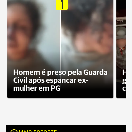
1
Homem é preso pela Guarda
Ho
Civil após espancar ex-
gr
mulher em PG
co