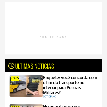
PUBLICIDADE
ÚLTIMAS NOTÍCIAS
Enquete: você concorda com
09:35
o fim do transporte no
interior para Policiais
Militares?
COTIDIANO
Homem é preso por