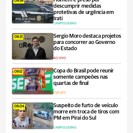
09:34
descumprir medidas
protetivas de urgência em
Irati
CAMPOS GERAIS
Sergio Moro destaca projetos
09:31
para concorrer ao Governo
do Estado
AO VIVO
Copa do Brasil pode reunir
09:12
somente campeões nas
quartas de final
ESPORTE
Suspeito de furto de veículo
09:04
morre em troca de tiros com
PM em Piraí do Sul
CAMPOS GERAIS