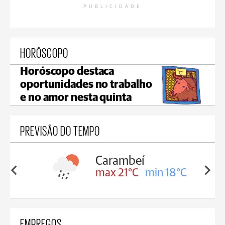
PUBLICIDADE
HORÓSCOPO
Horóscopo destaca
oportunidades no trabalho
e no amor nesta quinta
PREVISÃO DO TEMPO
Carambeí
in 18°C
max 21°C
min 18°C
EMPREGOS