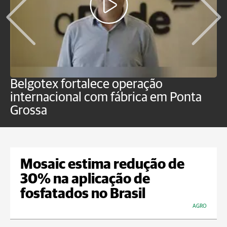
Belgotex fortalece operação
J
internacional com fábrica em Ponta
a
Grossa
Mosaic estima redução de
30% na aplicação de
fosfatados no Brasil
AGRO