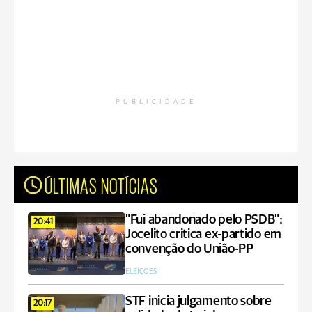
PUBLICIDADE
ÚLTIMAS NOTÍCIAS
"Fui abandonado pelo PSDB":
20:41
Jocelito critica ex-partido em
convenção do União-PP
ELEIÇÕES
STF inicia julgamento sobre
20:17