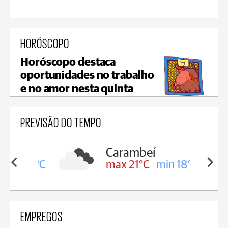
HORÓSCOPO
Horóscopo destaca
oportunidades no trabalho
e no amor nesta quinta
PREVISÃO DO TEMPO
Carambeí
in 19°C
max 21°C
min 18°C
EMPREGOS