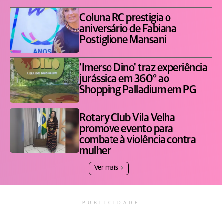
Coluna RC prestigia o
aniversário de Fabiana
Postiglione Mansani
'Imerso Dino' traz experiência
jurássica em 360° ao
Shopping Palladium em PG
Rotary Club Vila Velha
promove evento para
combate à violência contra
mulher
Ver mais
PUBLICIDADE