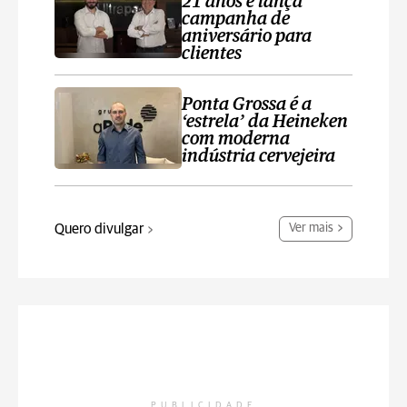
21 anos e lança
campanha de
aniversário para
clientes
Ponta Grossa é a
‘estrela’ da Heineken
com moderna
indústria cervejeira
Quero divulgar
Ver mais
PUBLICIDADE