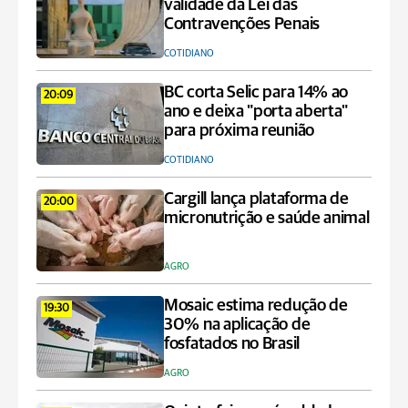
validade da Lei das
Contravenções Penais
COTIDIANO
BC corta Selic para 14% ao
20:09
ano e deixa "porta aberta"
para próxima reunião
COTIDIANO
Cargill lança plataforma de
20:00
micronutrição e saúde animal
AGRO
Mosaic estima redução de
19:30
30% na aplicação de
fosfatados no Brasil
AGRO