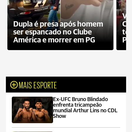
Ví
Dupla é presa após homem
Cl
ser espancado no Clube
te
América e morrer em PG
PG
MAIS ESPORTE
Ex-UFC Bruno Blindado
enfrenta tricampeão
mundial Arthur Lins no CDL
Show