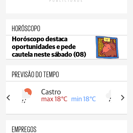
PUBLICIDADE
HORÓSCOPO
Horóscopo destaca
oportunidades e pede
cautela neste sábado (08)
PREVISÃO DO TEMPO
Carambeí
in 18°C
max 18°C
min 17°C
EMPREGOS