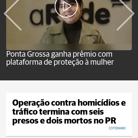
Ponta Grossa ganha prêmio com
M
plataforma de proteção à mulher
m
n
Operação contra homicídios e
tráfico termina com seis
presos e dois mortos no PR
COTIDIANO