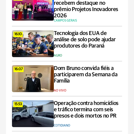
recebem destaque no
prêmio Projetos Inovadores
2026
CAMPOS GERAIS
Tecnologia dos EUA de
16:10
análise de solo pode ajudar
produtores do Paraná
AGRO
Dom Bruno convida fiéis a
16:07
participarem da Semana da
Família
AO VIVO
Operação contra homicídios
15:53
e tráfico termina com seis
presos e dois mortos no PR
COTIDIANO