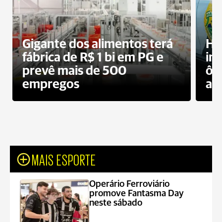
Gigante dos alimentos terá
Ho
fábrica de R$ 1 bi em PG e
im
prevê mais de 500
ôn
empregos
ac
MAIS ESPORTE
Operário Ferroviário
promove Fantasma Day
neste sábado