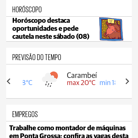
HORÓSCOPO
Horóscopo destaca
oportunidades e pede
cautela neste sábado (08)
PREVISÃO DO TEMPO
Carambeí
in 18°C
max 20°C
min 18°C
EMPREGOS
Trabalhe como montador de máquinas
em Ponta Grossa; confira as vagas desta