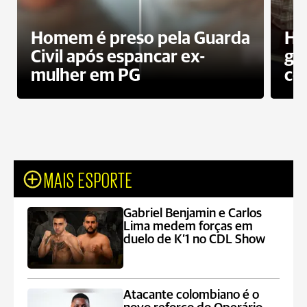
Homem é preso pela Guarda
Ho
Civil após espancar ex-
gr
mulher em PG
co
MAIS ESPORTE
Gabriel Benjamin e Carlos
Lima medem forças em
duelo de K’1 no CDL Show
Atacante colombiano é o