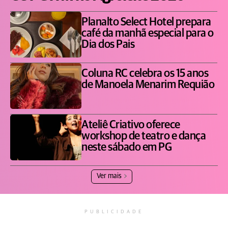
Planalto Select Hotel prepara
café da manhã especial para o
Dia dos Pais
Coluna RC celebra os 15 anos
de Manoela Menarim Requião
Ateliê Criativo oferece
workshop de teatro e dança
neste sábado em PG
Ver mais
PUBLICIDADE