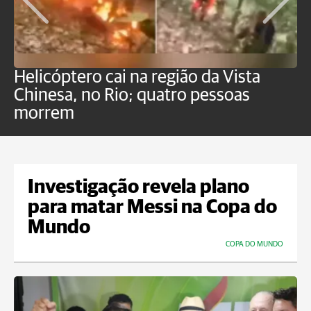
Helicóptero cai na região da Vista
C
Chinesa, no Rio; quatro pessoas
a
morrem
o
Investigação revela plano
para matar Messi na Copa do
Mundo
COPA DO MUNDO