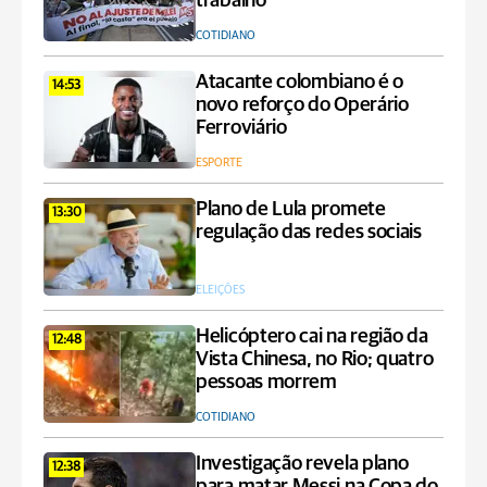
trabalho
COTIDIANO
Atacante colombiano é o
14:53
novo reforço do Operário
Ferroviário
ESPORTE
Plano de Lula promete
13:30
regulação das redes sociais
ELEIÇÕES
Helicóptero cai na região da
12:48
Vista Chinesa, no Rio; quatro
pessoas morrem
COTIDIANO
Investigação revela plano
12:38
para matar Messi na Copa do