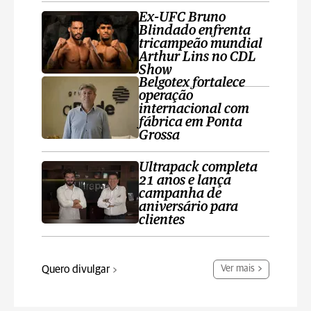
Ex-UFC Bruno
Blindado enfrenta
tricampeão mundial
Arthur Lins no CDL
Show
Belgotex fortalece
operação
internacional com
fábrica em Ponta
Grossa
Ultrapack completa
21 anos e lança
campanha de
aniversário para
clientes
Quero divulgar
Ver mais