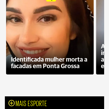
Al
in
Identificada mulher morta a
ag
facadas em Ponta Grossa
es
MAIS ESPORTE