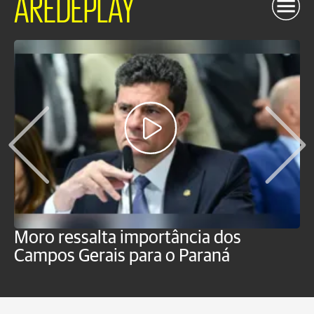
AREDEPLAY
Moro ressalta importância dos
E
Campos Gerais para o Paraná
m